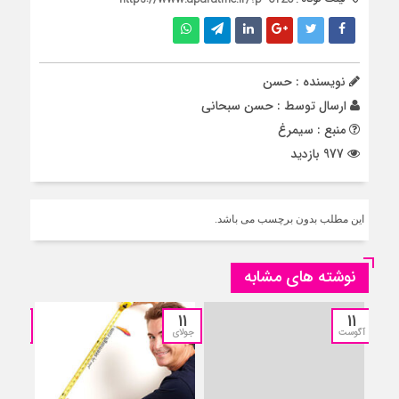
نویسنده : حسن
ارسال توسط :
حسن سبحانی
منبع : سیمرغ
977 بازدید
این مطلب بدون برچسب می باشد.
نوشته های مشابه
11
11
11
آگوست
جولای
جولای