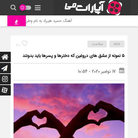
آهنگ حمید هیراد به نام وطن
جنگ و نب
خانه
سلامت
30
۵ نمونه از عشق های دروغین که دخترها و پسرها باید بدونند
17 نوامبر 2020 - 10:54