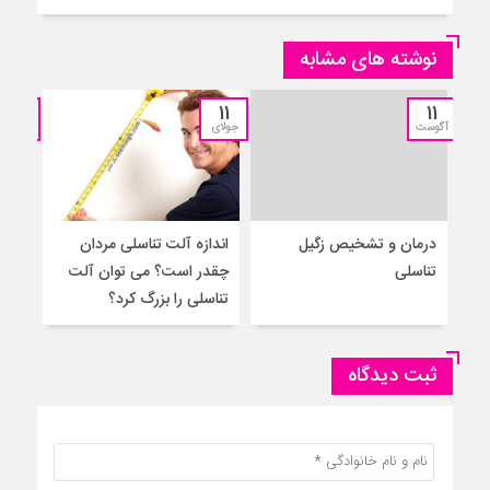
نوشته های مشابه
11
11
11
آگوست
جولای
جولای
درمان و تشخیص زگیل
اندازه آلت تناسلی مردان
۵ 
تناسلی
چقدر است؟ می توان آلت
به م
تناسلی را بزرگ کرد؟
ثبت دیدگاه