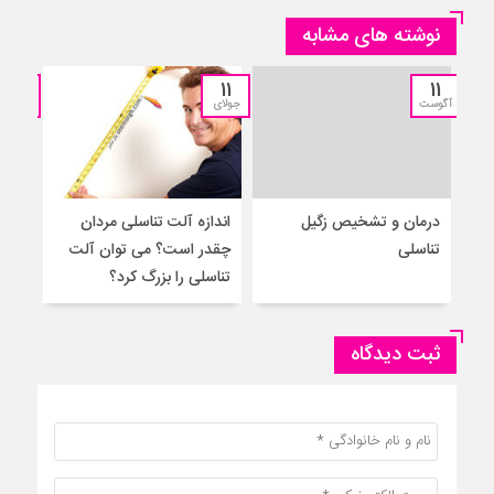
نوشته های مشابه
11
11
11
آگوست
جولای
جولای
درمان و تشخیص زگیل
اندازه آلت تناسلی مردان
۵ 
تناسلی
چقدر است؟ می توان آلت
به م
تناسلی را بزرگ کرد؟
ثبت دیدگاه