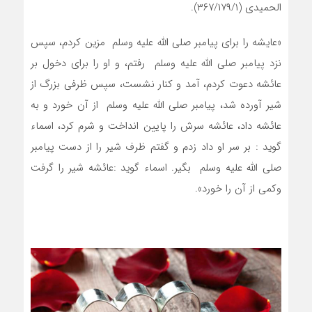
الحميدي (۳۶۷/۱۷۹/۱).
«عايشه را براي پيامبر صلي الله عليه وسلم مزين کردم، سپس
نزد پيامبر صلي الله عليه وسلم رفتم، و او را براي دخول بر
عائشه دعوت کردم، آمد و کنار نشست، سپس ظرفي بزرگ از
شير آورده شد، پيامبر صلي الله عليه وسلم از آن خورد و به
عائشه داد، عائشه سرش را پايين انداخت و شرم کرد، اسماء
گويد : بر سر او داد زدم و گفتم ظرف شير را از دست پيامبر
صلي الله عليه وسلم بگير. اسماء گويد :عائشه شير را گرفت
وکمي از آن را خورد».