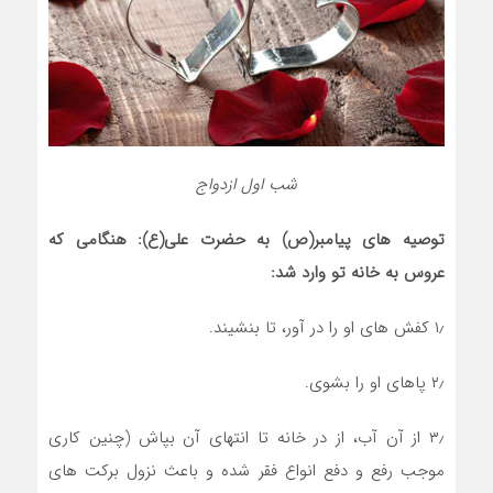
شب اول ازدواج
توصیه های پیامبر(ص) به حضرت علی(ع): هنگامی که
عروس به خانه تو وارد شد:
۱٫ کفش های او را در آور، تا بنشیند.
۲٫ پاهای او را بشوی.
۳٫ از آن آب، از در خانه تا انتهای آن بپاش (چنین کاری
موجب رفع و دفع انواع فقر شده و باعث نزول برکت های