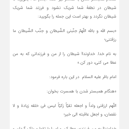
شیطان در نطفۀ شما شریک نشود و فرزند شما شریک
شیطان نگردد و بهتر است این جمله را بگویید:
«بسم الله و بالله اللّهمّ جنّبنی الشّیطان و جنّب الشّیطان ما
رزقتنی؛
به نام خدا. خداوندا! شیطان را از من و فرزندانی که به من
عطا می کنی، دور کن.»
امام باقر علیه السلام در این باره فرمود:
«هنگام همبستر شدن با همسرت بخوان:
اللّهم ارزقنی ولداً و اجعله تقیّاً زکیّاً لیس فی خلقه زیادة و لا
نقصان، و اجعل عاقبته الی خیر؛
خداوندا! به من فرزندی عطا کن و او را با تقوا و پاک گردان و