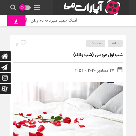
آهنگ حمید هیراد به نام وطن
جنگ و نبرد حیو
خانه
سلامت
12
شب اول عروسی (شب زفاف)
27 دسامبر 2020 - 11:52