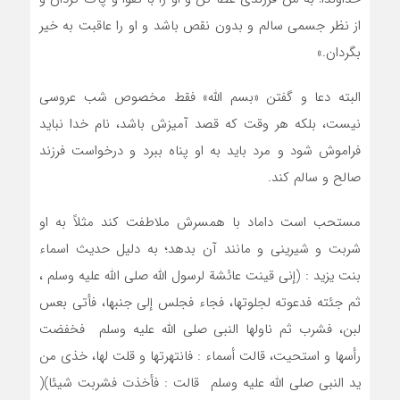
از نظر جسمی سالم و بدون نقص باشد و او را عاقبت به خیر
بگردان.»
البته دعا و گفتن «بسم الله» فقط مخصوص شب عروسی
نیست، بلکه هر وقت که قصد آمیزش باشد، نام خدا نباید
فراموش شود و مرد باید به او پناه ببرد و درخواست فرزند
صالح و سالم کند.
مستحب است داماد با همسرش ملاطفت کند مثلاً به او
شربت و شيريني و مانند آن بدهد؛ به دليل حديث اسماء
بنت يزيد : (إني قينت عائشة لرسول الله صلي الله عليه وسلم ،
ثم جئته فدعوته لجلوتها، فجاء فجلس إلي جنبها، فأتي بعس
لبن، فشرب ثم ناولها النبي صلي الله عليه وسلم فخفضت
رأسها و استحيت، قالت أسماء : فانتهرتها و قلت لها، خذي من
يد النبي صلي الله عليه وسلم قالت : فأخذت فشربت شيئا)(