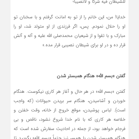
للشّیطان فیه شرکاّ و لانصیباّ؛
خدایا! من، این خانم را از تو به امانت گرفتم و با سخنان تو
او را حلال نمودم. پس، اگر فرزندی از او متولد شد، او را
مبارک و با تقوا و از شیعیان محمدصلی الله علیه و آله و آلش
قرار ده و در او برای شیطان نصیبی قرار مده.»
گفتن «بسم الله» هنگام همبستر شدن
گفتن «بسم الله» در هر حال و آغاز هر کاری نیکوست. هنگام
خوردن و آشامیدن، هنگام سر بریدن حیوانات (که واجب
است). لباس پوشیدن، موقع خروج از خانه، وقت خفتن و
خلاصه هر کاری که با نام خدا شروع نشود، ناقص و بی
فرجام خواهد بود، از جمله در احادیث سفارش شده است که
هنگام همبستر شدن با همسر نیز حتماً «بسم الله» بگویید تا