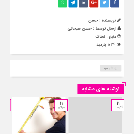
نویسنده : حسن
ارسال توسط :
حسن سبحانی
منبع : نمناک
1034 بازدید
ریزش مو
نوشته های مشابه
11
11
11
آگوست
جولای
جولای