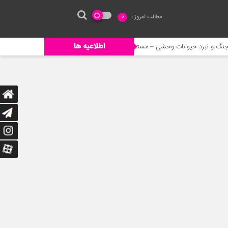
مطالب امروز :
0
اطلاعیه ها
د حیوانات وحشی – مستند حیات وحش
خورده شدن ادم توسط حیوانات وحشی