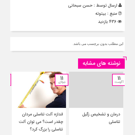
ارسال توسط :
حسن سبحانی
منبع : بیتوته
436 بازدید
این مطلب بدون برچسب می باشد.
نوشته های مشابه
11
11
11
آگوست
جولای
جولای
درمان و تشخیص زگیل
اندازه آلت تناسلی مردان
۵ 
تناسلی
چقدر است؟ می توان آلت
به م
تناسلی را بزرگ کرد؟