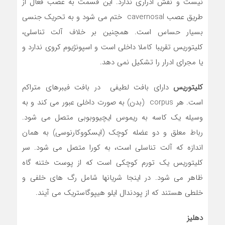
نیست و نقش ادراری ندارد. این قسمت به عصب فعال از
طریق عصب cavernosal ختم می شود و به تحریک جنسی
بسیار حساس است. همچنین بر خلاف آلت تناسلی،
کلیتوریس تقریبا کاملا داخلی است و اسپونژیوم کروی ندارد و
یا مجرای ادرار را تشکیل نمی دهد.
کلیتوریس
دارای بافت لطیفی در بافت فیبرهای متراکم
است. هر corpus (بدن) به صورت داخلی عبور می کند و به
وسیله یک کاسه به ریموس ایچیووبوبی متصل می شود.
رباط معلق و دو عضله کوچک (ایسکووکارنوسی) به همان
اندازه که آلت تناسلی است، به کورا متصل می شود. سر
کلیتوریس یک تورم کوچکی است که از پوست ختنه گاه
ظاهر می شود. در اینجا شریانها شامل رگ های خلفی و
خلطی هستند که از پودندال ایلو هیپوگاستریک می آیند.
دهلیز