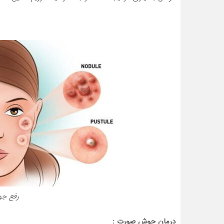
رفع ج
درمان جوش صورت :