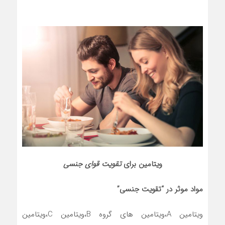
ویتامین برای
تقویت قوای جنسی
مواد موثر در “تقویت جنسی”
ويتامين A،ويتامين هاي گروه B،ويتامين C،ويتامين