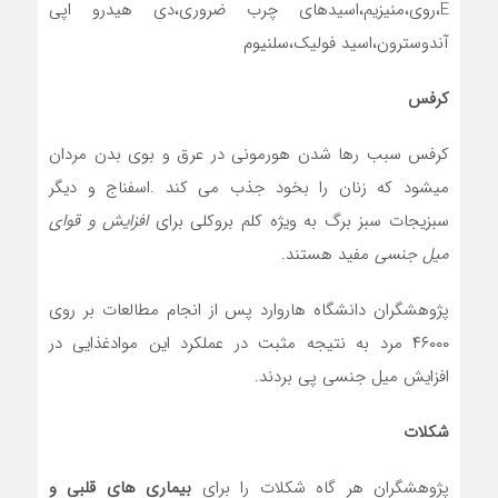
E،روي،منيزيم،اسيدهاي چرب ضروري،دي هيدرو اپي
آندوسترون،اسيد فوليک،سلنيوم
کرفس
کرفس سبب رها شدن هورمونی در عرق و بوی بدن مردان
میشود که زنان را بخود جذب می کند .اسفناج و دیگر
سبزیجات سبز برگ به ویژه کلم بروکلی برای
افزایش و قوای
میل جنسی
مفید هستند.
پژوهشگران دانشگاه هاروارد پس از انجام مطالعات بر روی
۴۶۰۰۰ مرد به نتیجه مثبت در عملکرد این موادغذایی در
افزایش میل جنسی پی بردند.
شکلات
پژوهشگران هر گاه شکلات را برای
بیماری های قلبی و