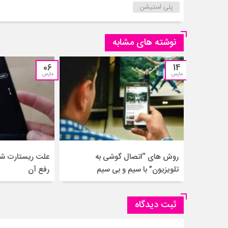
پلی استیشن
نوشته های مشابه
06
14
مارس
مارس
روش های “اتصال گوشی به
علت ریستارت شد
تلویزیون” با سیم و بی سیم
رفع آن
ثبت دیدگاه