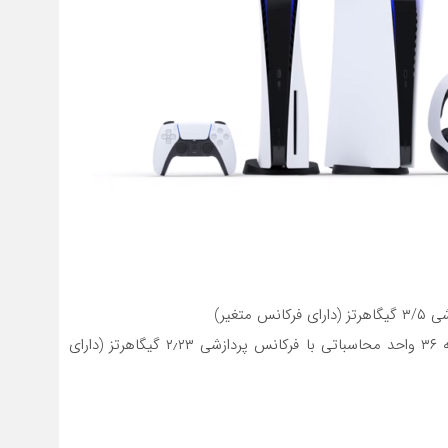
پردازنده گرافیکی: قدرت پردازشی ۱۰٫۲۸ ترافلاپس، مجهز به ۳۶ واحد محاسباتی با فرکانس پردازشی ۲٫۲۳ گیگاهرتز (دارای