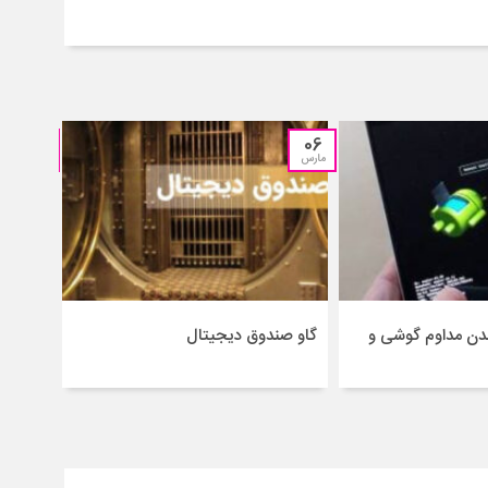
28
06
مارس
فوریه
ن مداوم گوشی و
گاو صندوق دیجیتال
تمام گ
به امروز