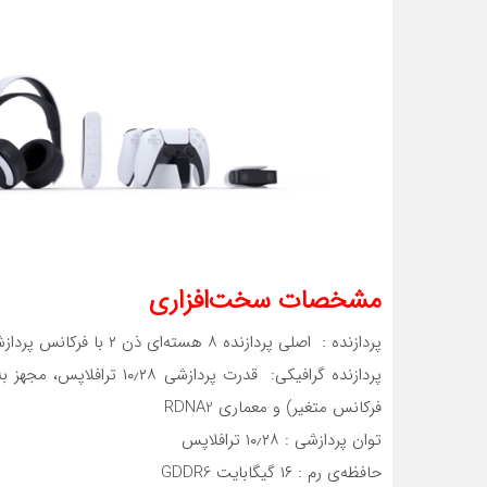
مشخصات سخت‌افزاری
پردازنده : اصلی پردازنده ۸ هسته‌ا‌ی ذن ۲ با فرکانس پردازشی ۳/۵ گیگاهرتز (دارای فرکانس متغیر)
فرکانس متغیر) و معماری RDNA2
توان پردازشی : ۱۰٫۲۸ ترافلاپس
حافظه‌ی رم : ۱۶ گیگابایت GDDR6