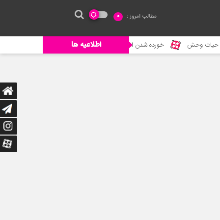
مطالب امروز :
0
اطلاعیه ها
خورده شدن ادم توسط حیوانات وحشی
جنگ حیوانات – حیات وحش جدید – ح