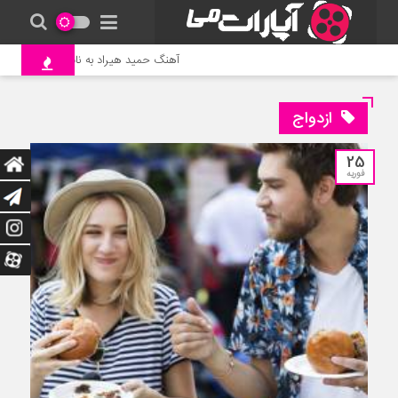
آهنگ حمید هیراد به نام وطن
جنگ و
ازدواج
25
فوریه