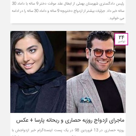
رئیس دادگستری شهرستان بهمئی از ابطال عقد موقت دختر 9 ساله با داماد 30
ساله خبر داد. جزئیات بیشتر از ازدواج دختربچه 9 ساله و داماد 30 ساله را در ادامه
می خوانید.
24
نوامبر
ماجرای ازدواج روزبه حصاری و ریحانه پارسا + عکس
روزبه حصاری در 13 فروردین 98 در یک پست اینستاگرام خبر ازدواجش با