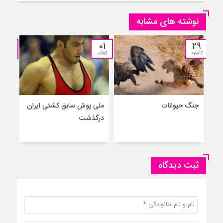
نوشته های مشابه
13
01
29
ژانویه
ژوئن
مارس
جنگ حیوانات
ملی پوش سابق کشتی ایران
درگذشت
واکس
ثبت دیدگاه