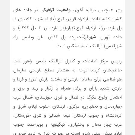
وی همچنین درباره آخرین
وضعیت ترافیکی
در جاده های
کشور ادامه داد:در آزادراه قزوین-کرج (پایانه شهید کلانتری تا
پل فردیس)، آزادراه کرج-تهران(پل فردیس تا پل کلاک) و
جاده تهران-
شهریار
(محدوده پل کفش ملی وپلیس راه
شهرقدس) ترافیک نیمه سنگین است.
رییس مرکز اطلاعات و کنترل ترافیک پلیس راهور ناجا
خاطرنشان کرد:با توجه به هشدار سطح نارنجی سازمان
هواشناسی برای سامانه بارشی و تشدید بارش امروز و فردا و
بارش شدید باران و برف، همراه با رگبار و رعد و برق و
احتمال وقوع تگرگ در شمال و شرق خوزستان، شمال غرب
چهارمحال و بختیاری، مرکزی، لرستان، جنوب ایلام، شرق و
کرمانشاه و جنوب لرستان، نیمه شمالی و شرق خوزستان،
غرب چهار محال و بختیاری، کهگیلویه و بویراحمد، جنوب
ایلام پیش بینی شده است در صورت نیاز به تردد ضروری