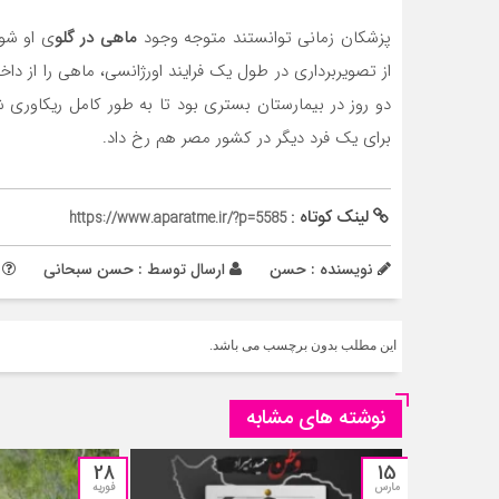
پزشکان زمانی توانستند متوجه وجود
ماهی در گلو
ی او شون
از تصویربرداری در طول یک فرایند اورژانسی، ماهی را از داخ
دو روز در بیمارستان بستری بود تا به طور کامل ریکاوری
برای یک فرد دیگر در کشور مصر هم رخ داد.
لینک کوتاه :
https://www.aparatme.ir/?p=5585
نویسنده : حسن
ارسال توسط :
حسن سبحانی
م
این مطلب بدون برچسب می باشد.
نوشته های مشابه
28
15
مارس
فوریه