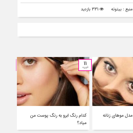
نبع : بیتوته
331 بازدید
11
11
فوریه
فوریه
مدل موهای زنانه
کدام رنگ ابرو به رنگ پوست من
آداب و
میاد؟