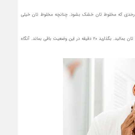
 درحدی که مخلوط تان خشک بشود. چنانچه مخلوط تان خيلي
پس از این که مخلوط تان آماده گردید، آنرا بر روی پوست تان بمالید. بگذارید ۲۰ دقیقه در این وضعیت باقی بماند. آنگاه