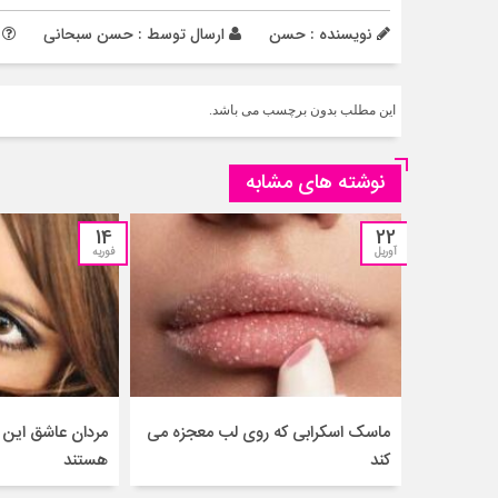
نویسنده : حسن
ارسال توسط :
حسن سبحانی
م
این مطلب بدون برچسب می باشد.
نوشته های مشابه
14
22
آوریل
فوریه
ماسک اسکرابی که روی لب معجزه می
مردان عاشق این 
کند
هستند