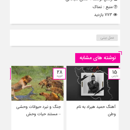
منبع : نمناک
773 بازدید
عمل بینی
نوشته های مشابه
25
28
15
مارس
فوریه
نوامبر
آهنگ حمید هیراد به نام
جنگ و نبرد حیوانات وحشی
جنگ
وطن
– مستند حیات وحش
جدید
برا
حیو