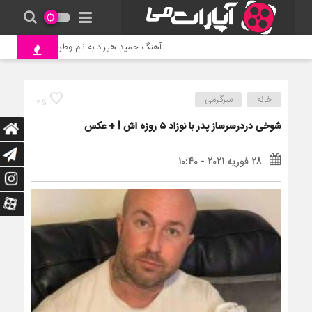
آهنگ حمید هیراد به نام وطن
جنگ و نب
خانه
سرگرمی
25
شوخی دردرسرساز پدر با نوزاد ۵ روزه اش ! + عکس
28 فوریه 2021 - 10:40