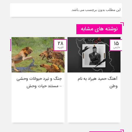
این مطلب بدون برچسب می باشد.
نوشته های مشابه
25
28
15
مارس
فوریه
نوامبر
آهنگ حمید هیراد به نام
جنگ و نبرد حیوانات وحشی
جنگ
وطن
– مستند حیات وحش
جدید
برا
حیو
– حم
نجا