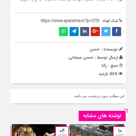
لینک کوتاه :
https://www.aparatme.ir/?p=2731
نویسنده : حسن
ارسال توسط :
حسن سبحانی
منبع : رکنا
565 بازدید
این مطلب بدون برچسب می باشد.
نوشته های مشابه
12
04
10
دسامبر
سپتامبر
جولای