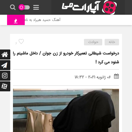
آهنگ حمید هیراد به نام وطن
جنگ
خانه
حوادث
6
درخواست شیطانی تعمیرکار خودرو از زن جوان / داخل ماشینم را
شنود می کرد !
06 ژانویه 2021 - 18:32