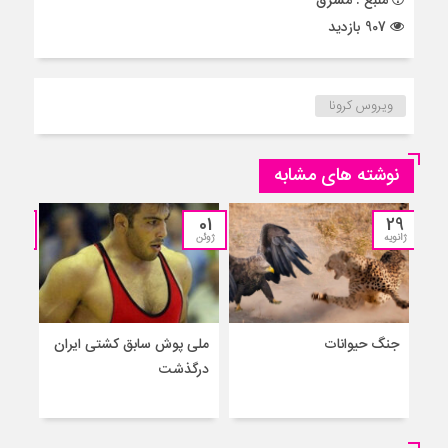
منبع : مشرق
907 بازدید
ویروس کرونا
نوشته های مشابه
13
01
29
ژانویه
ژوئن
مارس
جنگ حیوانات
ملی پوش سابق کشتی ایران
درگذشت
واکس