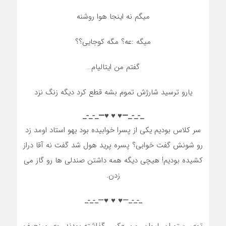
میگم نه اینجا هوا روشنه
میگه :عه؟ مگه کوجایی؟؟
گفتم من ایتالیام…
یارو ترسید شارژش تموم بشه قطع کرد دیگه زنگ نزد
_-_-_—♥️ ♥️ ♥️—_-_-_
سر کلاس بودیم یکی از پسرا خوابیده بود یهو استاد اومد زد
رو شونش گفت خوابی؟ پسره پرید هول شد گفت نه آقا دراز
کشیده بودیم! هیچی دیگه همه داشتن صندلی ها رو گاز می
زدن.
_-_-_—♥️ ♥️ ♥️—_-_-_