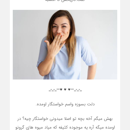
_-_-_—♥️ ♥️ ♥️—_-_-_
دلت بسوزه واسم خواستگار اومده.
بهش میگم آخه بچه تو اصلا میدونی خواستگار چیه؟ در
اومده میگه آره یه موجوده کثیفه که میاد میوه های گرونو