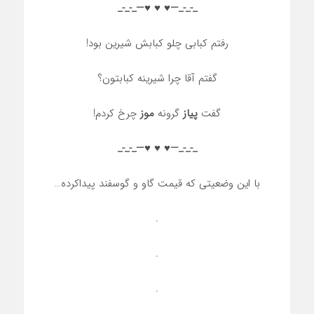
_-_-_—♥️ ♥️ ♥️—_-_-_
رفتم کبابی چلو کبابش شیرین بود!
گفتم آقا چرا شیرینه کبابتون؟
گفت
پیاز
گرونه
موز
چرخ کردم!
_-_-_—♥️ ♥️ ♥️—_-_-_
با این وضعیتی که قیمت گاو و گوسفند پیداکرده…
.
.
.