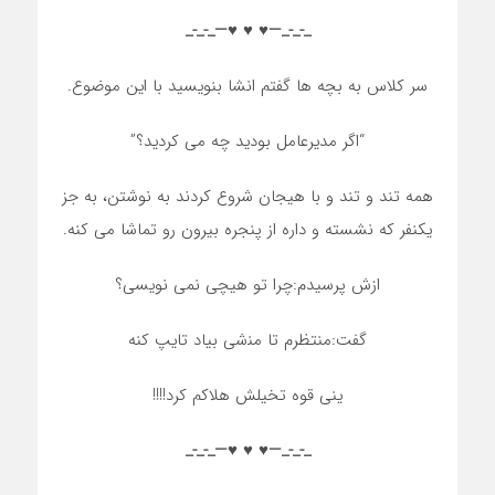
_-_-_—♥️ ♥️ ♥️—_-_-_
ﺳﺮ ﮐﻼﺱ ﺑﻪ ﺑﭽﻪ ﻫﺎ گفتم ﺍﻧﺸﺎ ﺑﻨﻮﯾﺴﯿﺪ ﺑﺎ ﺍﯾﻦ ﻣﻮﺿﻮﻉ.
“ﺍﮔﺮ ﻣﺪﯾﺮﻋﺎﻣﻞ ﺑﻮﺩﯾﺪ ﭼﻪ ﻣﯽ ﮐﺮﺩﯾﺪ؟”
ﻫﻤﻪ ﺗﻨﺪ ﻭ ﺗﻨﺪ ﻭ ﺑﺎ ﻫﯿﺠﺎﻥ ﺷﺮﻭﻉ ﮐﺮﺩﻧﺪ ﺑﻪ ﻧﻮﺷﺘﻦ، ﺑﻪ ﺟﺰ
ﯾﮑﻨﻔﺮ ﮐﻪ ﻧﺸﺴﺘﻪ ﻭ ﺩﺍﺭﻩ ﺍﺯ ﭘﻨﺠﺮﻩ ﺑﯿﺮﻭﻥ ﺭﻭ ﺗﻤﺎﺷﺎ ﻣﯽ ﮐﻨﻪ.
ازش پرسیدم:ﭼﺮﺍ ﺗﻮ ﻫﯿﭽﯽ ﻧﻤﯽ ﻧﻮﯾﺴﯽ؟
گفت:ﻣﻨﺘﻈﺮﻡ ﺗﺎ ﻣﻨشی بیاد تایپ کنه
ینی قوه تخیلش هلاکم کرد!!!!
_-_-_—♥️ ♥️ ♥️—_-_-_