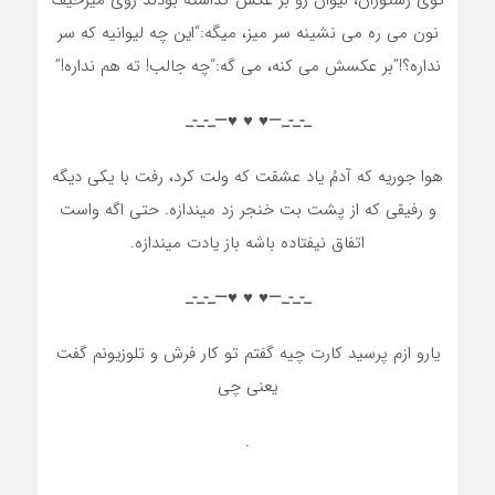
توی رستوران، لیوان رو بر عکس گذاشته بودند روی میزحیف
نون می ره می نشینه سر میز، میگه:“این چه لیوانیه که سر
نداره؟!”بر عکسش می کنه، می گه:“چه جالب! ته هم نداره!”
_-_-_—♥️ ♥️ ♥️—_-_-_
هوا جوریه که آدمُ یاد عشقت که ولت کرد، رفت با یکی دیگه
و رفیقی که از پشت بت خنجر زد میندازه. حتی اگه واست
اتفاق نیفتاده باشه باز یادت میندازه.
_-_-_—♥️ ♥️ ♥️—_-_-_
یارو ازم پرسید کارت چیه گفتم تو کار فرش و تلوزیونم گفت
یعنی چی
.
.