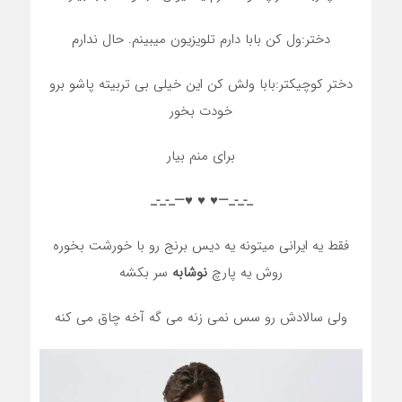
دختر:ول کن بابا دارم تلویزیون میبینم. حال ندارم
دختر کوچیکتر:بابا ولش کن این خیلی بی تربیته پاشو برو
خودت بخور
برای منم بیار
_-_-_—♥️ ♥️ ♥️—_-_-_
فقط یه ایرانی میتونه یه دیس برنج رو با خورشت بخوره
روش یه پارچ
نوشابه
سر بکشه
ولی سالادش رو سس نمی زنه می گه آخه چاق می کنه