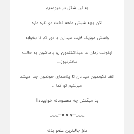
به این شکل در میومدیم
الان بچه شیش ماهه تخت دو نفره داره
واسش موزیک لایت میذارن با نور کم تا بخوابه
اونوقت زمان ما میذاشتنمون رو پاهاشون به حالت
سانترفیوژ….
انقد تکونمون میدادن تا پلاسمای خونمون جدا میشد
میرفتیم تو کما ..
بد میگفتن چه معصومانه خوابیده!!!
_-_-_—♥️ ♥️ ♥️—_-_-_
مغز جالبترین عضو بدنه