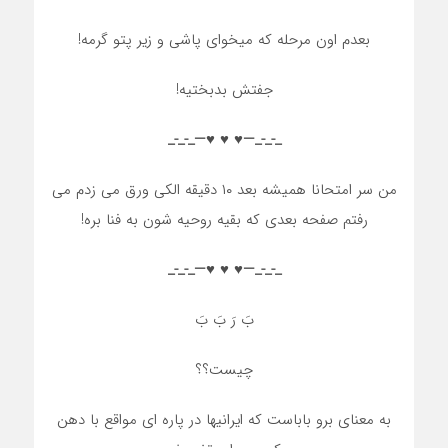
بعدم اون مرحله که میخوای پاشی و زیر پتو گرمه!
جفتش بدبختیه!
_-_-_—♥️ ♥️ ♥️—_-_-_
من سر امتحانا همیشه بعد ۱۰ دقیقه الکی ورق می زدم می
رفتم صفحه بعدی که بقیه روحیه شون به فنا بره!
_-_-_—♥️ ♥️ ♥️—_-_-_
بَ رَ بَ بَ
چیست؟؟
به معنای برو باباست که ایرانیها در پاره ای مواقع با دهن