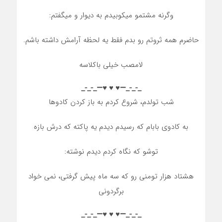
وگرنه مشتمو میکوبیدم به دیوار و میگفتم:
حاضرم همه ثروتم رو بدم فقط یه لحظه آرامش داشته باشم.
لامصب خیلی باکلاسه
_-_-_—♥️ ♥️ ♥️—_-_-_
شب تولدم، شروع کردم به باز کردن کادوها
به کادوی بابام که رسیدم دیدم یه پاکته که درش بازه
توشو که نگاه کردم دیدم نوشته:
هشتاد هزار تومنی رو که سه ماه پیش گرفتی، نمی خواد
برگردونی
_-_-_—♥️ ♥️ ♥️—_-_-_