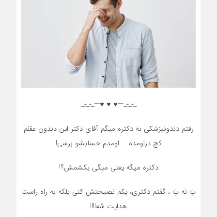
_-_-_—♥️ ♥️ ♥️—_-_-_
رفتم دندونپزشکی به دکتره میگم آقای دکتر این دندون عقلم
کج دراومده … اومدم حسابشو برسی!
دکتره میگه یعنی میگی بکشمش؟!
پَ نه پَ ، گفتم دکتری، یکم نصیحتش کنی بلکه به راه راست
هدایت شه!!!!