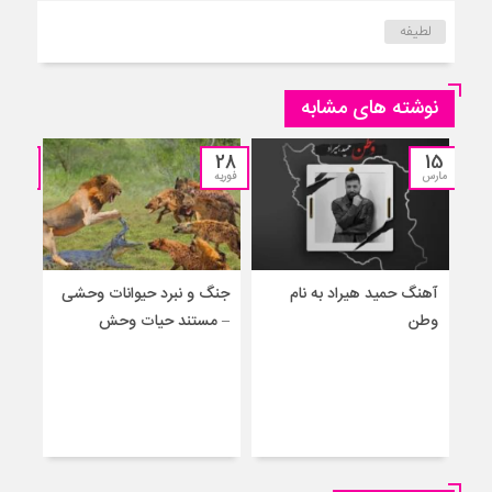
لطیفه
نوشته های مشابه
25
28
15
مارس
فوریه
نوامبر
آهنگ حمید هیراد به نام
جنگ و نبرد حیوانات وحشی
جنگ
وطن
– مستند حیات وحش
جدید
برا
حیو
– حم
نجا