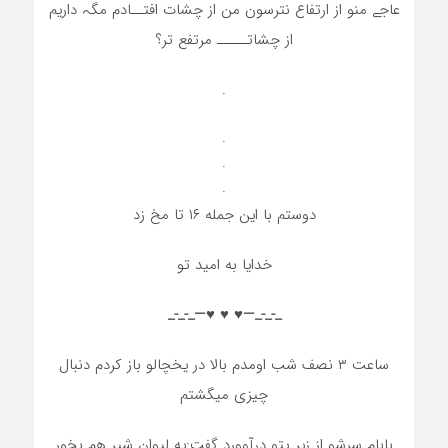
عاجے منو از ارتفاع نترسون من از چشات افتــادم مگہ داریم
از چشاتـــــ مرتفع تر؟
.
.
.
.
دوستم با این جمله ۱۶ تا مخ زد
خدایا به امید تو
_-_-_—♥️ ♥️ ♥️—_-_-_
ساعت ۳ نصف شب اومدم بالا در یخچالو باز کردم دنبال
چیزی میگشتم
بابام سرشو از زیر پتو درآوورد گفت:یه لیوان شیر هم بخور