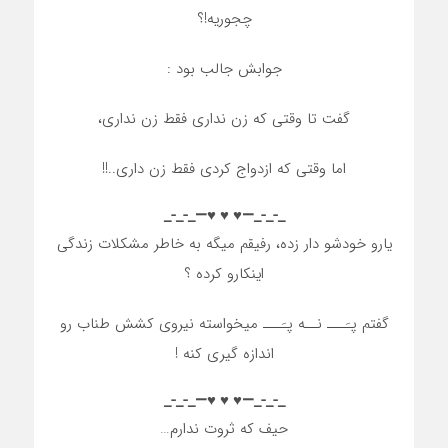
چجوریه!؟
جوابش جالب بود :
گفت تا وقتی که زن نداری فقط زن نداری،
اما وقتی که ازدواج کردی فقط زن داری..!!
_-_-_—♥️ ♥️ ♥️—_-_-_
یارو خودشو دار زده، رفیقم میگه به خاطر مشکلات زندگی
اینکارو کرده ؟
گفتم پـَـــ نــه پـَـــ میخواسته نیروی کشش طناب رو
اندازه گیری کنه !
_-_-_—♥️ ♥️ ♥️—_-_-_
حیف که ثروت ندارم…