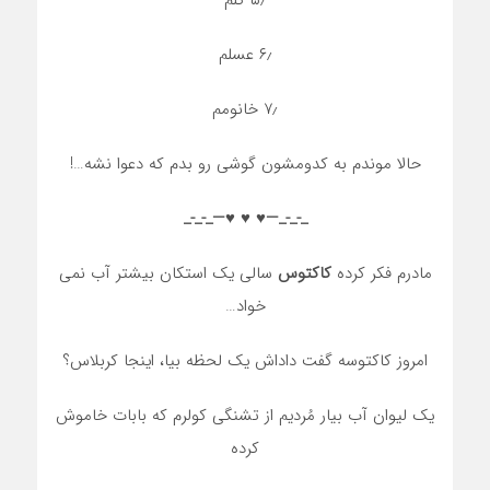
۵٫ گلم
۶٫ عسلم
۷٫ خانومم
حالا موندم به کدومشون گوشی رو بدم که دعوا ﻧﺸﻪ…!
_-_-_—♥️ ♥️ ♥️—_-_-_
مادرم فکر کرده
کاکتوس
سالی یک استکان بیشتر آب نمی
خواد…
امروز کاکتوسه گفت داداش یک لحظه بیا، اینجا کربلاس؟
یک لیوان آب بیار مُردیم از تشنگی کولرم که بابات خاموش
کرده