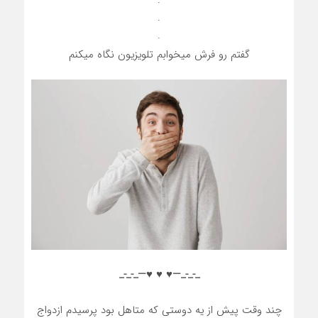
.
.
گفتم رو فرش میخوابم تلویزیون نگاه میکنم
_-_-_—♥️ ♥️ ♥️—_-_-_
چند وقت پیش از یه دوستی که متاهل بود پرسیدم ازدواج