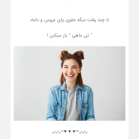
.
تا چند وقت دیگه جلوی پای عروس و داماد
” تن ماهی ” باز میکنن !
_-_-_—♥️ ♥️ ♥️—_-_-_