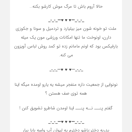
حالا آروم باش تا مرگ موش کارشو بکنه…
_-_-_—♥️ ♥️ ♥️—_-_-_
ملت تو خونه شون میز بیلیارد و تردمیل و سونا و جکوزی
دارن، اونوخت ما تنها امکانات ورزشی مون یک میله
بارفیکس بود که اونم مامانم زده تو کمد روش لباس آویزون
می کنه.
_-_-_—♥️ ♥️ ♥️—_-_-_
نونوایی از جمعیت داره منفجر میشه یه یارو اومده میگه اینا
همه توی صف هستن ؟
گفتم پـَـــ نــه پـَـــ اینا اومدن شاطرو تشویق کنن !
_-_-_—♥️ ♥️ ♥️—_-_-_
پدربه دختر:پاشو دخترم یه لیوان آب واسه بابا بیار