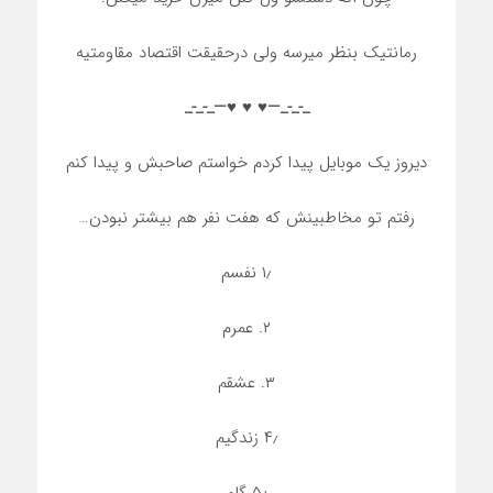
رمانتیک بنظر میرسه ولی درحقیقت اقتصاد مقاومتیه
_-_-_—♥️ ♥️ ♥️—_-_-_
دیروز یک موبایل پیدا کردم خواستم صاحبش و پیدا کنم
رفتم تو مخاطبینش که هفت نفر هم بیشتر نبودن…
۱٫ نفسم
٢. عمرم
٣. عشقم
۴٫ زندگیم