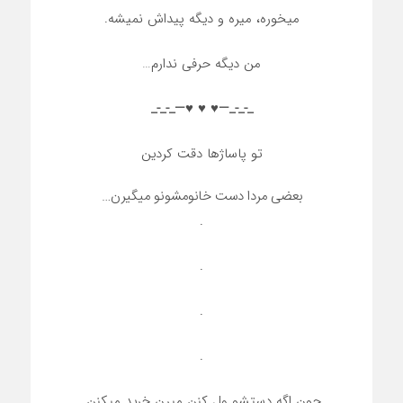
میخوره، میره و دیگه پیداش نمیشه.
من دیگه حرفی ندارم…
_-_-_—♥️ ♥️ ♥️—_-_-_
تو پاساژها دقت کردین
بعضی مردا دست خانومشونو میگیرن…
.
.
.
.
چون اگه دستشو ول کنن میرن خرید میکنن.