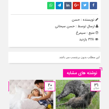
نویسنده : حسن
ارسال توسط :
حسن سبحانی
منبع : سیمرغ
328 بازدید
این مطلب بدون برچسب می باشد.
نوشته های مشابه
04
20
31
جولای
ژوئن
آوریل