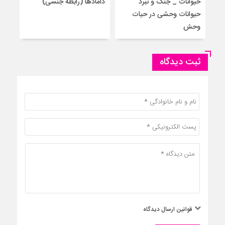
حیوانات _ جنگ و نبرد
دامادها (رابطه جنسی)
برا
حیوانات وحشی در حیات
جنس
وحش
ثبت دیدگاه
قوانین ارسال دیدگاه