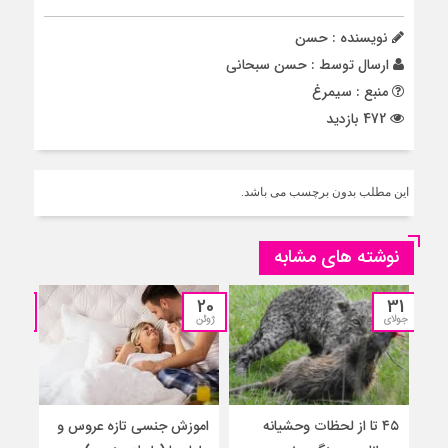
نویسنده : حسن
ارسال توسط :
حسن سبحانی
منبع : سیمرغ
472 بازدید
این مطلب بدون برچسب می باشد.
نوشته های مشابه
04
20
31
جولای
ژوئن
آوریل
۴۵ تا از لحظات وحشیانه
اموزش‌ جنسی تازه عروس و
آمو