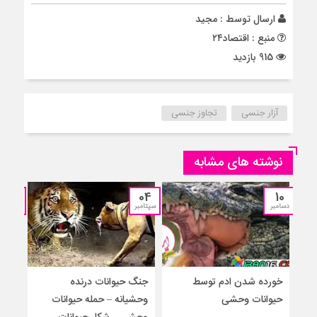
ارسال توسط :
مجید
منبع : اقتصاد۲۴
915 بازدید
آزار جنسی
تجاوز جنسی
نوشته های مشابه
12
04
10
دسامبر
سپتامبر
جولای
خورده شدن ادم توسط
جنگ حیوانات درنده
حمل
حیوانات وحشی
وحشیانه – حمله حیوانات
گور