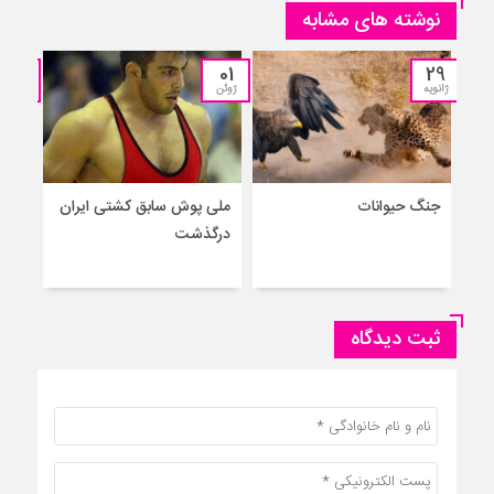
نوشته های مشابه
13
01
29
ژانویه
ژوئن
مارس
جنگ حیوانات
ملی پوش سابق کشتی ایران
درگذشت
واکس
ثبت دیدگاه