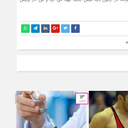
15
13
مارس
فوریه