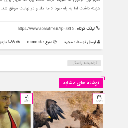
هزینه داشت اما به راه خود ادامه داد و در نهایت موفق شد.
لینک کوتاه :
https://www.aparatme.ir/?p=4816
ارسال توسط :
مجید
منبع : namnak
1099 بازدید
گواهینامه رانندگی
نوشته های مشابه
01
29
ژانویه
ژوئن