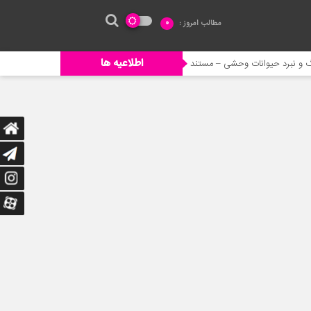
مطالب امروز :
0
اطلاعیه ها
نات وحشی – مستند حیات وحش
خورده شدن ادم توسط حیوانات وحشی