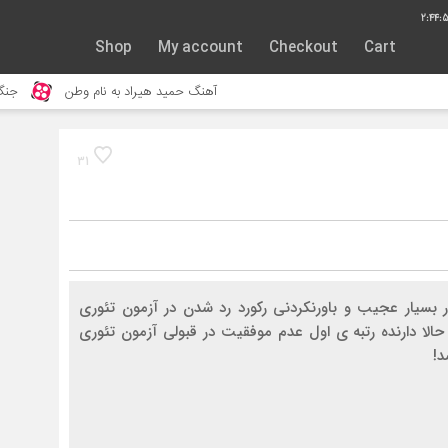
2:44:
Shop
My account
Checkout
Cart
آهنگ حمید هیراد به نام وطن
جنگ و نبرد حیوا
31
 بسیار عجیب و باورنکردنی رکورد رد شدن در آزمون تئوری
و حالا دارنده رتبه ی اول عدم موفقیت در قبولی آزمون تئوری
د!