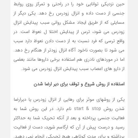
حين نزديكي توانايي خود را در راحتي و تمركز روي روابط
جنسي از دست داده و انزال زودرس رخ دهد. يكي ديگر از
مسايلي كه از طريق ايجاد مشكل رواني سبب پیدایش انزال
زودرس مي شود، ترس از پیدایش اختلا ل نعوظ است. در
واقع ترسي كه فرد نسبت به از دست دادن نعوظ دارد سبب
مي شود تا بصورت ناخود آگاه انزال زودتر از هنگام رخ دهد.
اما در موردهای نادري هم استفاده برخي داروها مانند بعضي
از دارو هاي اعصاب سبب پیدایش انزال زودرس مي شود.
استفاده از روش شروع و توقف برای دیر ارضا شدن
یکی از روشهای موثر برای رهایی از انزال زودرس یا دیرارضا
شدن روش start & stop نام دارد. در این روش شما به
فعالیت جنسی پرداخته و بعد از آنکه تحریک شما به حداکثر
رسید و درست پیش از آن که ارگاسم شوید، دست از فعالیت
برداشته و برای مدت کوتاهی هیچ تحریکی انجام نمی دهید.