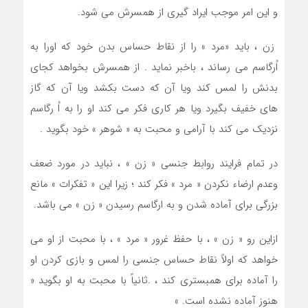
و اين امر موجب ايراد گيری از همسرش مي شود.
زن ، بايد «مرد » را از نقاط حساس بدن خود كه اورا به
اُرگاسم مي رساند ، باخبر نمايد . از همسرش بخواهد كجاي
بدنش را لمس كند ويا آن كه دست بكشد ويا آن كه گاز
هاي خفيف بگيرد ويا هر كاري فكر مي كند او را به اُ رگاسم
نزديك مي كند با آرامي و محبت به « شوهر » خود بگويد .
در تمام فرايند روابط جنسي « زن » ، نبايد در مورد ضعف
وعدم ارضاء نكردن « مرد » فكر كند ؛ زيرا اين « تفكرات » مانع
بزرگي براي آماده شدن و به ارگاسم رسيدن « زن » مي باشد.
ازاين رو « زن » ، با حفظ غرور « مرد » ، با محبت از او مي
خواهد كه اولاً نقاط حساس جنسي را لمس و بازي كردن او
را آماده براي همبستري كند ، .ثانياً با محبت به او بگويد «
هنوز آماده نشده است. »