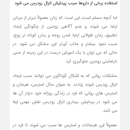
استفاده برخی از داروها سبب پیدایش انزال زودرس مي شود
اما آنچه مسلم است، اين است كه زنان معمولاً ديرتر از مردان
ارضا مي شوند و عدم آگاهي زوجين از چگونگي ايجاد
تطبیق، زمان طولاني ارضا شدن زوجه و زمان كوتاه تر زوج،
سبب نمود بيشتر و عذاب آورتر اين مشكل مي شود. در
حالي كه مي توان با يك اموزش درست در اين زمينه از حس
نارضايتي زوجين جلوگيري كرد.
مشكلات رواني كه به اشكال گوناگون مي توانند سبب ايجاد
انزال زودرس شوند زيادند. به عنوان مثال استرس، هيجان و
استرس هاي رواني كه فرد در زندگي روزانه خود دچار آن ها
مي شود در پیدایش بيماري انزال زودرس نقش مهمي ايفا
مي كنند.
معمولاً اين هيجانات و استرس ها سبب مي شوند تا فرد در