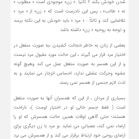
شدن خودش بكند !! ثانياً :« زن» موجودي است « مطلوب »
نه « طالب» ، پس اين نادرست است كه « زن» از « مرد »
تقاضايي كند و ثالثاً : « مرد » بايد خودش به اين نكته برسد
و توجه به روحيه « زن» داشته باشد .
بعضي از زنان به خاطر خجالت كشيدن ،به صورت منفعل در
اختيار مرد قرار مي گيرند ، اين حالت مورد مقبول مرد نيست
و از اين همسر به صورت منفعل عمل مي كند وهيچ گونه
عشوه وحركت عشقي ندارد، احساس انزجار مي نمايند و به
لذت لازم جنسي از همسر نمي رسند.
بسياري از مردان ، از اين كه همسران آنها به صورت منفعل
است ( فقط جسم خالي او در اختيار اوست )، ناراحت
هستند؛ حتي گاهي اوقات همين حالت همسرش كه او را
ارضاء نمي كند، عصباني مي نمايد ،و مرد با زن ديگري براي
ارضاي روحي خود ارتباط برقرار مي كند و از همسرش مي برد