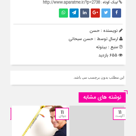
لینک کوتاه :
http://www.aparatme.ir/?p=2738
نویسنده : حسن
ارسال توسط :
حسن سبحانی
منبع : بیتوته
655 بازدید
این مطلب بدون برچسب می باشد.
نوشته های مشابه
11
11
11
آگوست
جولای
جولای