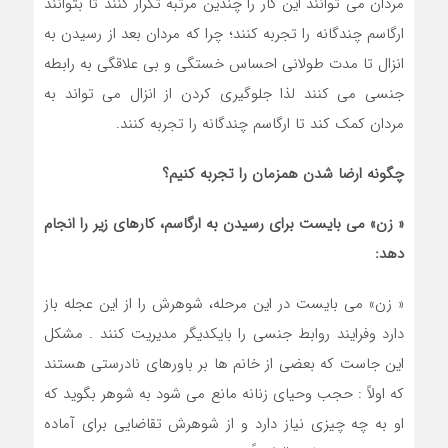
مردان می توانند این کار را چندین مرتبه تکرار کنند تا بتوانند
ارگاسم چندگانه را تجربه کنند؛ چرا که مردان بعد از رسیدن به
انزال تا مدت طولانی احساس خستگی و بی علاقگی به رابطه
جنسی می کنند لذا جلوگیری کردن از انزال می تواند به
مردان کمک کند تا ارگاسم چندگانه را تجربه کنند.
چگونه ارضا شدن همزمان را تجربه کنیم؟
« زن» مي بايست براي رسيدن به ارگاسم، كارهاي زير را انجام
دهد:
« زن» مي بايست در اين مرحله، شوهرش را از اين عجله باز
دارد وفرايند روابط جنسي را بايكديگر مديريت كنند . مشكل
اين جاست كه بعضي از خانم ها بر باورهاي نادرستي هستند
كه اولاً : حجب وحياي زنانه مانع مي شود به شوهر بگويد كه
او به چه چيزي نياز دارد و از شوهرش تقاضايي براي آماده