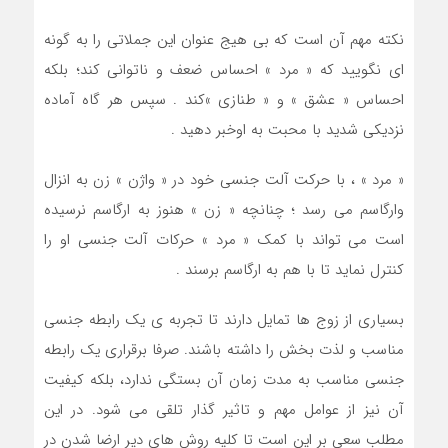
نكته مهم آن است كه بي هيج عنوان اين جملاتي را به گونه
اي نگوييد كه « مرد » احساس ضعف و ناتواني كند؛ بلكه
احساس « عشق » و « طنازي »كند . سپس هر گاه آماده
نزديكي شديد با محبت به اوخبر دهيد .
« مرد » ، با حركت آلت جنسي خود در « واژن » زن به انزال
وارگاسم مي رسد ؛ چنانچه « زن » هنوز به ارگاسم نرسيده
است مي تواند با كمك « مرد » حركات آلت جنسي او را
كنترل نمايد تا با هم به ارگاسم برسند .
بسیاری از زوج ها تمایل دارند تا تجربه ی یک رابطه جنسی
مناسب و لذت بخش را داشته باشند. صرفا برقراری یک رابطه
جنسی مناسب به مدت زمان آن بستگی ندارد، بلکه کیفیت
آن نیز از عوامل مهم و تاثیر گذار تلقی می شود. در این
مطلب سعی بر این است تا کلیه روش های دیر ارضا شدن در