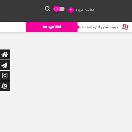
مطالب امروز :
0
اطلاعیه ها
وسط حیوانات وحشی
جنگ حیوانات – حیات وحش جدید – حمله گورخر به شیر ب