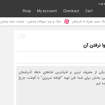
6:52:
Shop
My account
Checkout
Cart
جنگ و نبرد حیوانات وحشی – مستند حیات وحش
خورده شدن ادم ت
6
وا نرفتن آن
یکی از معروف ترین و لذیذترین غذاهای خطه آذربایجان
این بخش برای شما طرز تهیه “کوفته تبریزی” با گوشت چرخ
ده ایم.