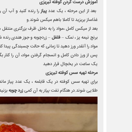
آموزش درست کردن کوفته تبریزی
بعد از این مرحله ، یک عدد
پیاز
را رنده کنید و آب آن ر
غذاساز بریزید تا کاملا باهم میکس شوند.و
بعد از میکس کامل ،مواد را به داخل ظرف بزرگتری منتقل
برنج نیمه پز ،
نمک
–
فلفل
– زردچوبه و
جوز هندی
رنده ش
مواد را آنقدر ورز دهید تا زمانی که حالت چسبندگی پیدا 
پس از ورز دادن کامل و انسجام گرفتن مواد، آن را کنار 
یک ساعت در یخچال قرار دهید
مرحله تهیه سس کوفته تبریزی
برای تهیه سس کوفته در یک قابلمه ، یک عدد پیاز ماند
طلایی شوند.در هنگام تفت
پیاز
به آن کمی
زرد چوبه
بزنید