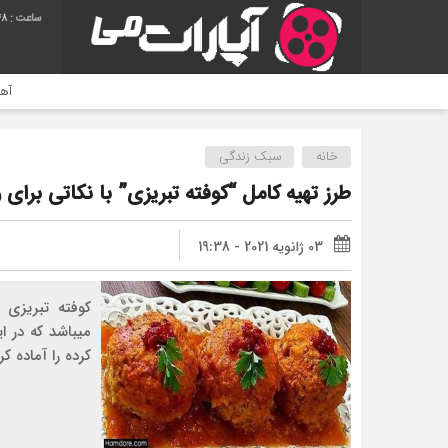
49
آهنگ حمید هیراد به نام وطن
خانه
سبک زندگی
طرز تهیه کامل “کوفته تبریزی” با نکاتی برای 
03 ژانویه 2021 - 19:38
کوفته تبریزی 
میباشد که در 
کرده را آماده کر