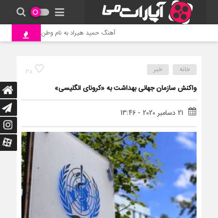
آهنگ حمید هیراد به نام وطن
جنگ و نب
خانه
خبر
38
واکنش سازمان جهانی بهداشت به «کرونای انگلیسی»
21 دسامبر 2020 - 13:46