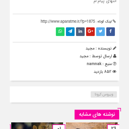
انتهای پیام/م
لینک کوتاه :
http://www.aparatme.ir/?p=1875
نویسنده : مجید
ارسال توسط :
مجید
منبع : namnak
852 بازدید
ویروس کرونا
نوشته های مشابه
13
01
29