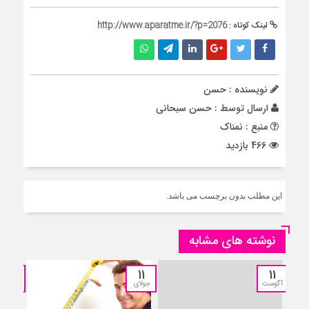
لینک کوتاه :
http://www.aparatme.ir/?p=2076
نویسنده : حسن
ارسال توسط :
حسن سبحانی
منبع : نمناک
466 بازدید
این مطلب بدون برچسب می باشد.
نوشته های مشابه
11
11
11
آگوست
جولای
جولای