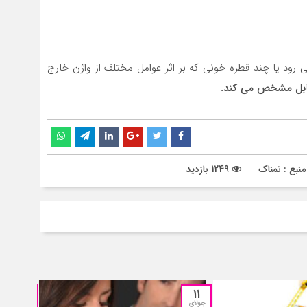
می رود یا چند قطره خونی که بر اثر عوامل مختلف از واژن خارج
قابل مشخص می کند.
نبع : نمناک
1249 بازدید
11
11
جولای
جولای