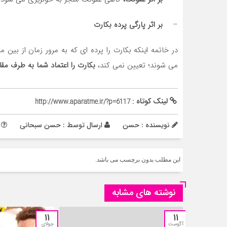
–
بر اثر پارگی پرده بکارت
در خاتمه اینکه بکارت را پرده ای که به مرور زمان از بین 
می شوند؛ تعیین نمی کند،
بکارت را اعتماد شما به طرف م
لینک کوتاه :
http://www.aparatme.ir/?p=6117
نویسنده : حسن
ارسال توسط :
حسن سبحانی
م
این مطلب بدون برچسب می باشد.
نوشته های مشابه
11
11
آگوست
جولای