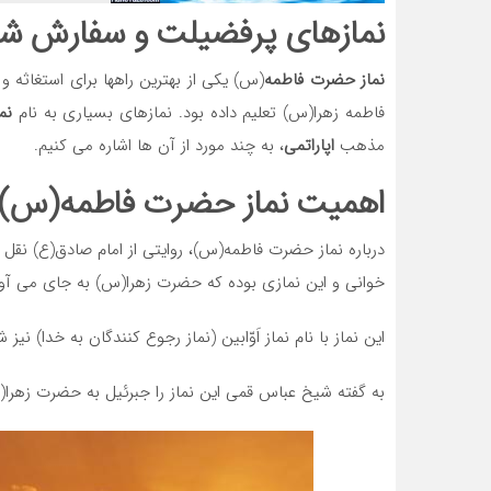
نمازهای پرفضیلت و سفارش 
نماز حضرت فاطمه
(س) یکی از بهترین راهها برای استغاثه
فاطمه زهرا(س) تعلیم داده بود. نمازهای بسیاری به نام
نما
مذهب
اپاراتمی
، به چند مورد از آن ها اشاره می کنیم.
اهمیت نماز
حضرت فاطمه(س)
درباره نماز حضرت فاطمه(س)، روایتی از امام صادق(ع) نق
خوانی و این نمازی بوده که حضرت زهرا(س) به جای می آور
این نماز با نام نماز اَوّابین (نماز رجوع کنندگان به خدا) نی
به گفته شیخ عباس قمی این نماز را جبرئیل به حضرت زهرا(