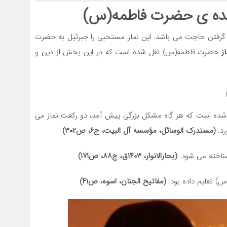
شده ی حضرت فاطمه(س)
 و گرفتن حاجت می باشد. این نماز مستحبی را جبرئیل به حضرت
ز
حضرت فاطمه(س) نقل شده است که در این بخش از دین و
ل شده است که هر گاه مشکل بزرگی پیش آمد، دو رکعت نماز می
د.
(مستدرک الوسائل، مؤسسه آل البیت، ج۶، ص۳۰۲)
ز شناخته می شود.
(بحارالانوار، ۱۴۰۳ق، ج۸۸، ص۱۷۱)
س) تعلیم داده بود.
(مفاتیح الجنان، اسوه، ص۴۱)