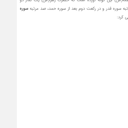
طمه(س) این گونه آورده است که حضرت زهرا(س) یک نماز دو
به سوره قدر و در رکعت دوم بعد از سوره حمد، صد مرتبه
سوره
ی کرد: