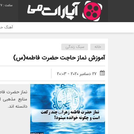
28
آهنگ حمید هیراد به نام وطن
خانه
سبک زندگی
آموزش نماز حاجت حضرت فاطمه(س)
27 دسامبر 2020 - 20:03
نماز حضرت فاط
منابع مذهبی ا
دانسته اند.