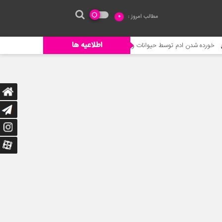
مطالب امروز :
0
اطلاعیه ها
ط حیوانات وحشی
جنگ حیوانات – حیات وحش جدید – حمله گورخر به شیر برا