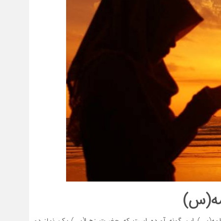
مه(س)