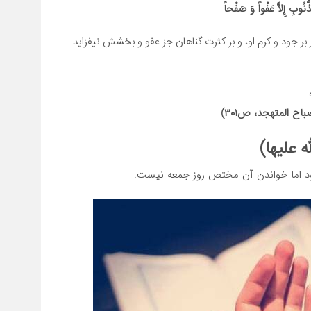
ُّنُوبِ إِلاَّ عَفْواً وَ صَفْحاً
ر جود و کرم او، و بر کثرت گناهان جز عفو و بخشش نیفزاید
اح المتهجد، ص۳۰۱)
 علیها)
ود اما خواندن آن مختص روز جمعه نیست.