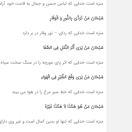
منزه است خدایی که لباس حسن و جمال به قامت خود آراس
سُبْحَانَ مَنْ تَرَدَّی بِالنُّورِ وَ الْوَقَارِ
منزه است خدایی که ردای – نور وقار در بر دارد
سُبْحَانَ مَنْ یَرَی أَثَرَ النَّمْلِ فِی الصَّفَا
منزه است خدایی که اثر پای مورچه را در سنگ سخت سیاه م
سُبْحَانَ مَنْ یَرَی وَقْعَ الطَّیْرِ فِی الْهَوَاءِ
منزه است خدایی که خط سیر مرغ را در هوا می‏ بیند
سُبْحَانَ مَنْ هُوَ هَکَذَا لاَ هَکَذَا غَیْرُهُ‏
منزه است خدایی که تنها او بدین کمال است و غیر وی دار