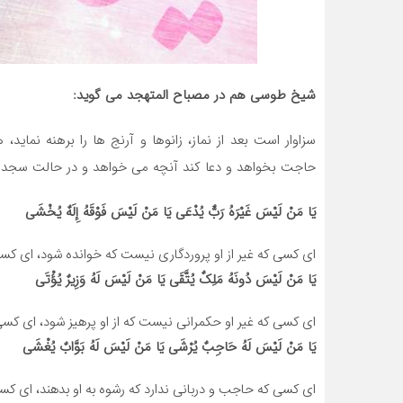
شیخ طوسی هم در مصباح المتهجد می گوید:
سزاوار است بعد از نماز، زانوها و آرنج ها را برهنه نما
حاجت بخواهد و دعا کند آنچه می خواهد و در حالت سجده ذ
یَا مَنْ لَیْسَ غَیْرَهُ رَبٌّ یُدْعَی‏
یَا مَنْ لَیْسَ فَوْقَهُ إِلَهٌ یُخْشَی‏
ای کسی که غیر از او پروردگاری نیست که خوانده شود، ای کسی 
یَا مَنْ لَیْسَ دُونَهُ مَلِکٌ یُتَّقَی‏
یَا مَنْ لَیْسَ لَهُ وَزِیرٌ یُؤْتَی‏
ای کسی که غیر او حکمرانی نیست که از او پرهیز شود، ای کسی 
یَا مَنْ لَیْسَ لَهُ حَاجِبٌ یُرْشَی‏
یَا مَنْ لَیْسَ لَهُ بَوَّابٌ یُغْشَی‏
ای کسی که حاجب و دربانی ندارد که رشوه به او بدهند، ای کس