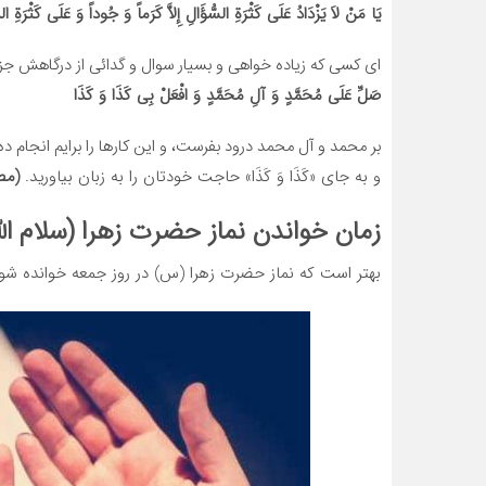
یَا مَنْ لاَ یَزْدَادُ عَلَی کَثْرَةِ السُّؤَالِ إِلاَّ کَرَماً وَ جُوداً
وَ عَلَی کَثْرَةِ الذ
ای کسی که زیاده خواهی و بسیار سوال و گدائی از درگاهش جز ب
صَلِّ عَلَی مُحَمَّدٍ وَ آلِ مُحَمَّدٍ
وَ افْعَلْ بِی کَذَا وَ کَذَا
بر محمد و آل محمد درود بفرست، و این کارها را برایم انجام ده
و به جای «کَذَا وَ کَذَا» حاجت خودتان را به زبان بیاورید.
(مصب
زمان خواندن نماز حضرت زهرا (سلام الله
بهتر است که نماز حضرت زهرا (س) در روز جمعه خوانده ش