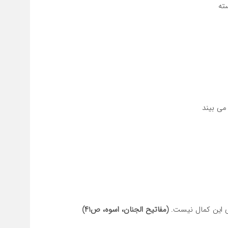
ته
ی ‏بیند
ای این کمال نیست.
(مفاتیح الجنان، اسوه، ص۴۱)