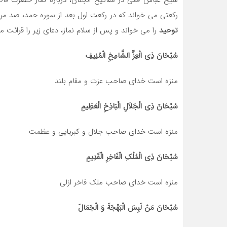
شیخ عباس قمی در مفاتیح الجنان، درباره نماز حضرت فا
رکعتی می خواند که در رکعت اول بعد از سوره حمد، صد مرت
توحید
را می خواند و پس از سلام نماز، دعای زیر را قرائت م
سُبْحَانَ ذِی الْعِزِّ الشَّامِخِ الْمُنِیفِ‏
منزه است خدای صاحب عزت و مقام بلند
سُبْحَانَ ذِی الْجَلاَلِ الْبَاذِخِ الْعَظِیمِ‏
منزه است خدای صاحب جلال و کبریایی و عظمت
سُبْحَانَ ذِی الْمُلْکِ الْفَاخِرِ الْقَدِیمِ‏
منزه است خدای صاحب ملک فاخر ازلی
سُبْحَانَ مَنْ لَبِسَ الْبَهْجَةَ وَ الْجَمَالَ‏