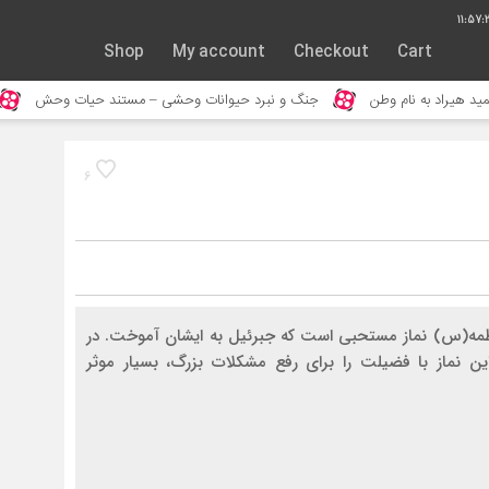
11:57:
Shop
My account
Checkout
Cart
جنگ و نبرد حیوانات وحشی – مستند حیات وحش
خورده شدن ادم توس
6
مه(س) نماز مستحبی است که جبرئیل به ایشان آموخت. در
ین نماز با فضیلت را برای رفع مشکلات بزرگ، بسیار موثر