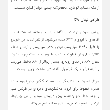
با این شرایط، معدود کراس‌اورهای صفرکیلومتر با قیمت کمتر
از یک میلیارد تومان، محصولات چینی مونتاژ ایران هستند.
طراحی لیفان X۷۰
پرشین خودرو نوشت: با نگاهی به لیفان X۷۰، شباهت فنی و
ظاهری با ام‌وی‌ام X۳۳ دیده می‌شود. از نظر ابعاد، این خودرو
با طول ۴,۳۹۰ میلی‌متر، عرض ۱,۸۲۰ میلی‌متر و ارتفاع سقف
۱,۷۱۵ میلی‌متر، تفاوت چندانی با رقیب ساخت چری ندارد.
لیفان X۷۰ در نمای رو‌به‌رو، بسیار زیباتر از X۶۰ به‌نظر می‌رسد
و البته فراتر از یک کراس‌اور اقتصادی ساخت چین نیست.
چراغ اسپرت با کشیدگی به سمت گلگیر، جلوپنجره ساده
همراه خطوط براق کروم، مه‌شکن‌های دایره‌ای در طرفین سپر
و چند خط حجم‌دهنده روی درپوش موتور و زیر چراغ‌ها،
ترکیبی عامه‌پسند برای لیفان X۷۰ فراهم می‌کنند.