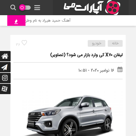
آهنگ حمید هیراد به نام وطن
جنگ و ن
خانه
خودرو
36
لیفان X۷۰ کی وارد بازار می شود؟ (تصاویر)
16 نوامبر 2020 - 10:51