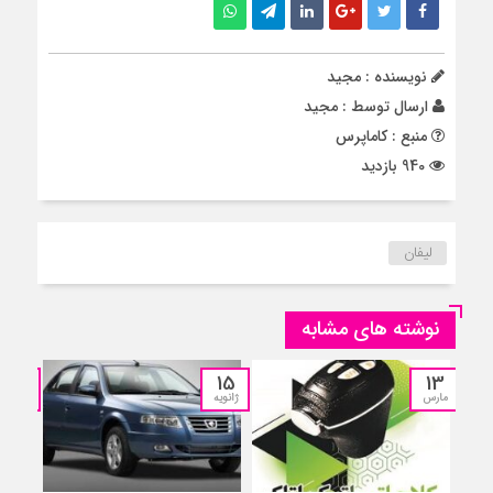
نویسنده : مجید
ارسال توسط :
مجید
منبع : کاماپرس
940 بازدید
لیفان
نوشته های مشابه
13
15
13
مارس
ژانویه
ژانویه