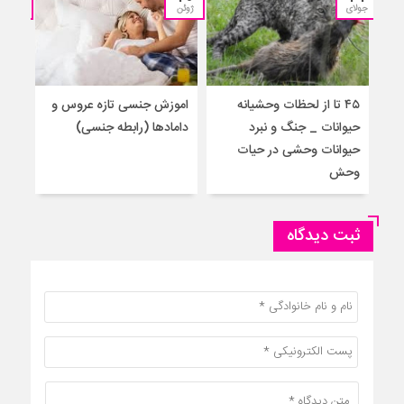
جولای
ژوئن
آوریل
۴۵ تا از لحظات وحشیانه
اموزش‌ جنسی تازه عروس و
آمو
حیوانات _ جنگ و نبرد
دامادها (رابطه جنسی)
برا
حیوانات وحشی در حیات
جنس
وحش
ثبت دیدگاه