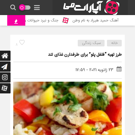
آهنگ حمید هیراد به نام وطن
جنگ و نبرد حیوانات وحشی – مستند ح
خانه
سبک زندگی
8
طرز تهیه “فلفل پلو” برای طرفدارن غذای تند
23 ژانویه 2021 - 17:59