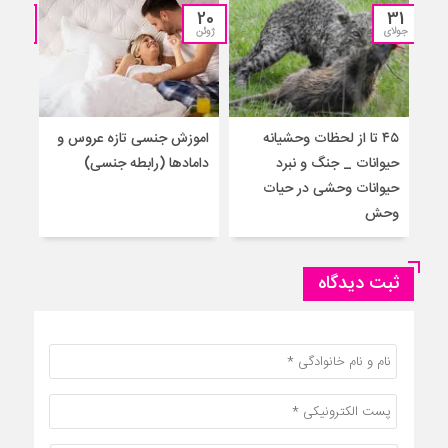
04
20
31
جولای
ژوئن
آوریل
۴۵ تا از لحظات وحشیانه
اموزش‌ جنسی تازه عروس و
آمو
حیوانات _ جنگ و نبرد
دامادها (رابطه جنسی)
برا
حیوانات وحشی در حیات
جنس
وحش
ثبت دیدگاه