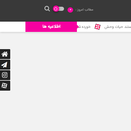
مطالب امروز :
0
اطلاعیه ها
ده شدن ادم توسط حیوانات وحشی
جنگ حیوانات – حیات وحش جدید – حمله گ