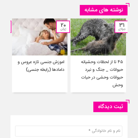
نوشته های مشابه
04
20
31
جولای
ژوئن
آوریل
۴۵ تا از لحظات وحشیانه
اموزش‌ جنسی تازه عروس و
آمو
حیوانات _ جنگ و نبرد
دامادها (رابطه جنسی)
برا
حیوانات وحشی در حیات
جنس
وحش
ثبت دیدگاه