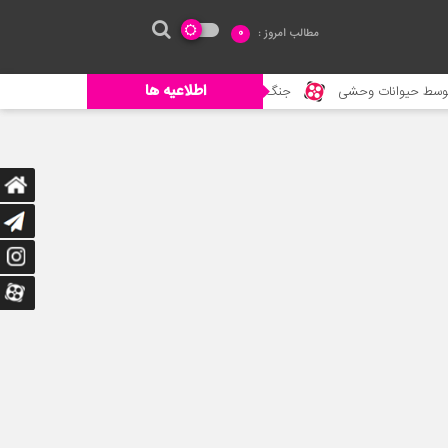
مطالب امروز :
0
اطلاعیه ها
نات وحشی
جنگ حیوانات – حیات وحش جدید – حمله گورخر به شیر برای نجات 