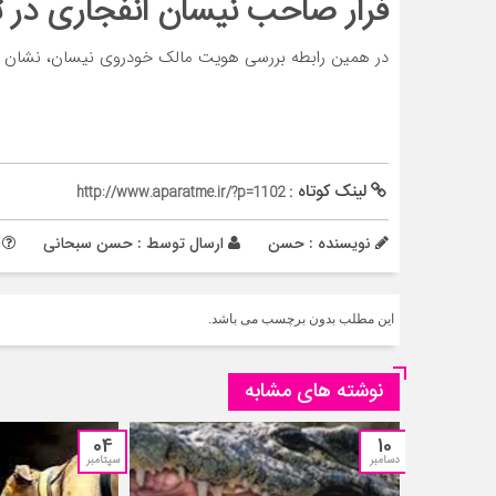
فرار صاحب نیسان انفجاری در تر
در همین رابطه بررسی هویت مالک خودروی نیسان، نشان دهنده خروج وی در ۸ آبان 
لینک کوتاه :
http://www.aparatme.ir/?p=1102
نویسنده : حسن
ارسال توسط :
حسن سبحانی
م
این مطلب بدون برچسب می باشد.
نوشته های مشابه
04
10
دسامبر
سپتامبر