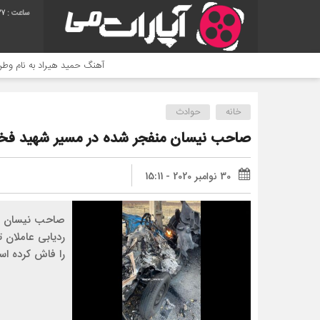
37
آهنگ حمید هیراد به نام وطن
ج
خانه
حوادث
صاحب نیسان منفجر شده در مسیر شهید فخری
30 نوامبر 2020 - 15:11
صاحب نیسان ان
ردیابی عاملان 
را فاش کرده ا