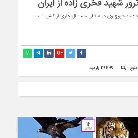
ور شهید فخری زاده از ایران
ماه سال جاری از کشور است.
نبع : رکنا
366 بازدید
05
12
جولای
جولای