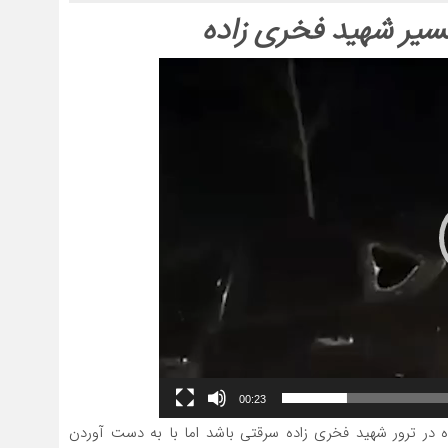
یر شهید فخری زاده
00:23
ر ترور شهید فخری زاده سرقتی باشد اما با به دست آوردن