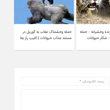
ده وحشیانه – حمله
حمله وحشتناک عقاب به گوریل در
جنگ و 
 شکار حیوانات
مستند جذاب حیوانات | کلیپ راز بقا
حیوان