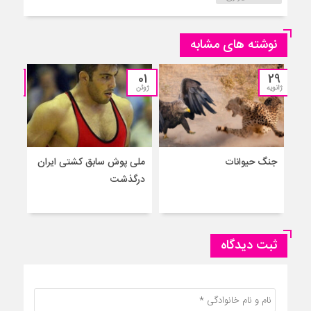
نوشته های مشابه
13
01
29
ژانویه
ژوئن
مارس
جنگ حیوانات
ملی پوش سابق کشتی ایران
درگذشت
واکس
ثبت دیدگاه