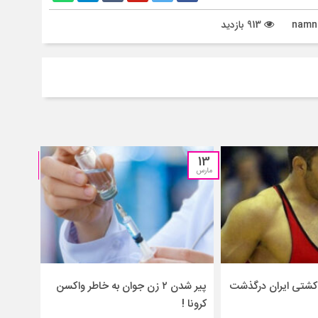
913 بازدید
15
13
مارس
فوریه
شتی ایران درگذشت
پیر شدن ۲ زن جوان به خاطر واکسن
وحشتنا
کرونا !
مسیحی