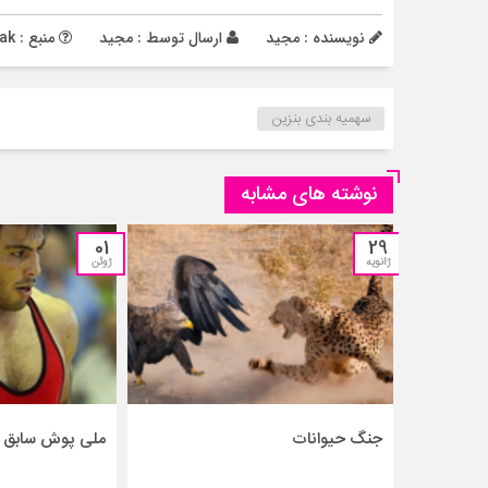
نویسنده : مجید
ارسال توسط :
مجید
منبع : namnak
سهمیه بندی بنزین
نوشته های مشابه
01
29
ژانویه
ژوئن
جنگ حیوانات
ملی پوش سابق ک