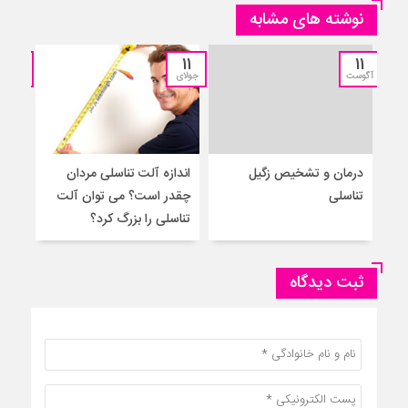
نوشته های مشابه
11
11
11
آگوست
جولای
جولای
درمان و تشخیص زگیل
اندازه آلت تناسلی مردان
۵ 
تناسلی
چقدر است؟ می توان آلت
به م
تناسلی را بزرگ کرد؟
ثبت دیدگاه