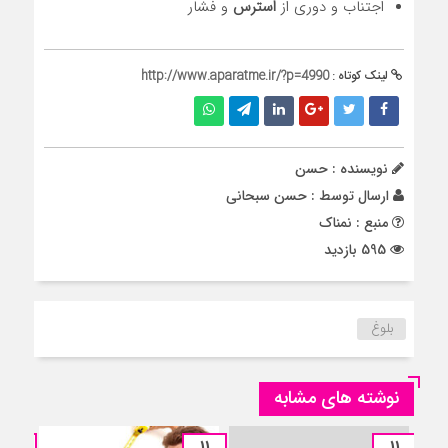
اجتناب و دوری از
استرس
و فشار
لینک کوتاه :
http://www.aparatme.ir/?p=4990
نویسنده : حسن
ارسال توسط :
حسن سبحانی
منبع : نمناک
595 بازدید
بلوغ
نوشته های مشابه
11
11
11