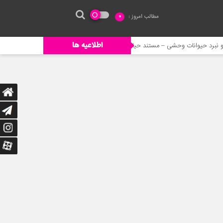
مطالب امروز :
0
اطلاعیه ها
ت وحشی – مستند حیات وحش
خورده شدن ادم توسط حیوانات وحشی
ج