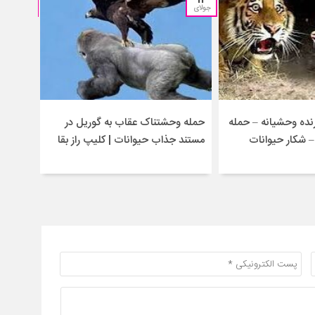
جولای
جولای
ده وحشیانه – حمله
حمله وحشتناک عقاب به گوریل در
جنگ و 
 شکار حیوانات
مستند جذاب حیوانات | کلیپ راز بقا
حیوان