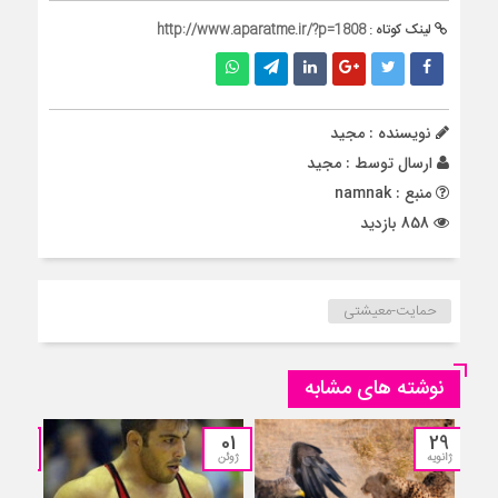
لینک کوتاه :
http://www.aparatme.ir/?p=1808
نویسنده : مجید
ارسال توسط :
مجید
منبع : namnak
858 بازدید
حمایت-معیشتی
نوشته های مشابه
13
01
29
ژانویه
ژوئن
مارس