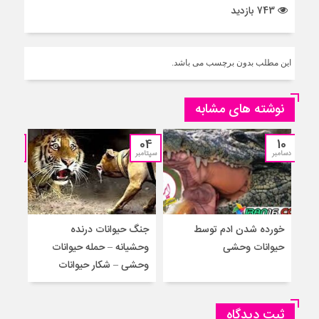
743 بازدید
این مطلب بدون برچسب می باشد.
نوشته های مشابه
12
04
10
دسامبر
سپتامبر
جولای
خورده شدن ادم توسط
جنگ حیوانات درنده
حمل
حیوانات وحشی
وحشیانه – حمله حیوانات
گور
وحشی – شکار حیوانات
حیوا
ثبت دیدگاه