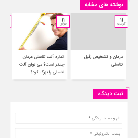
نوشته های مشابه
11
11
11
آگوست
جولای
جولای
درمان و تشخیص زگیل
اندازه آلت تناسلی مردان
۵ 
تناسلی
چقدر است؟ می توان آلت
به م
تناسلی را بزرگ کرد؟
ثبت دیدگاه