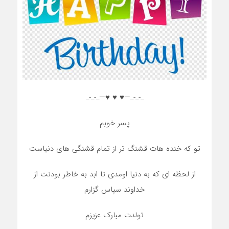
_-_-_—♥️ ♥️ ♥️—_-_-_
پسر خوبم
تو که خنده هات قشنگ تر از تمام قشنگی های دنیاست
از لحظه ای که به دنیا اومدی تا ابد به خاطر بودنت از
خداوند سپاس گزارم
تولدت مبارک عزیزم