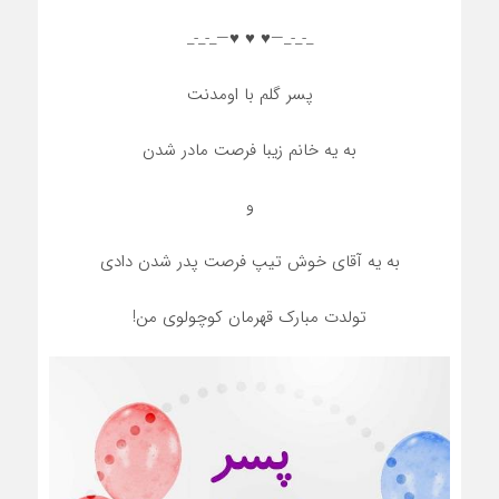
_-_-_—♥️ ♥️ ♥️—_-_-_
پسر گلم با اومدنت
به یه خانم زیبا فرصت مادر شدن
و
به یه آقای خوش تیپ فرصت پدر شدن دادی
تولدت مبارک قهرمان کوچولوی من!