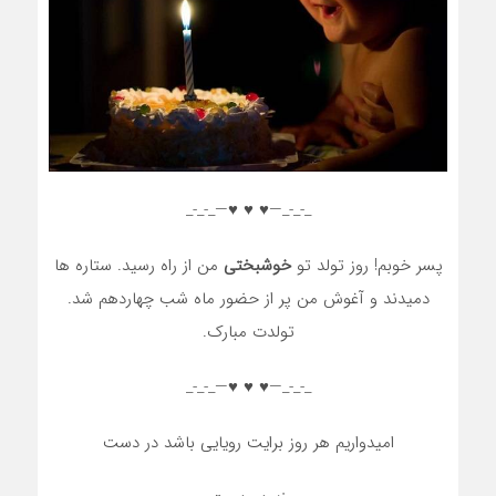
_-_-_—♥️ ♥️ ♥️—_-_-_
پسر خوبم! روز تولد تو
خوشبختی
من از راه رسید. ستاره ها
دمیدند و آغوش من پر از حضور ماه شب چهاردهم شد.
تولدت مبارک.
_-_-_—♥️ ♥️ ♥️—_-_-_
امیدواریم هر روز برایت رویایی باشد در دست