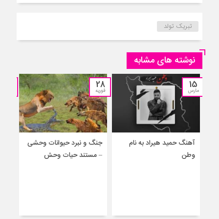
تبریک تولد
نوشته های مشابه
25
28
15
مارس
فوریه
نوامبر
آهنگ حمید هیراد به نام
جنگ و نبرد حیوانات وحشی
جنگ
وطن
– مستند حیات وحش
جدید
برا
حیو
– حم
نجا