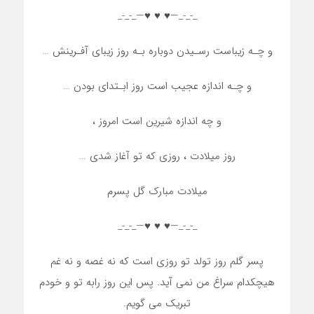
_-_-_—♥️ ♥️ ♥️—_-_-_
و چـه زیباست رسـیدن دوباره بـه روز زیبای آفـرینش …
و چـه اندازه عجیب است روز ابـتدای بودن …
و چه اندازه شیرین است امروز ،
روز میلادت ، روزی که تو آغاز شدی …
میلادت مبارک گل پسرم
_-_-_—♥️ ♥️ ♥️—_-_-_
پسر گلم روز تولد تو روزی است که نه غصه و نه غم
هیچکدام سراغ من نمی آید. پس این روز رابه تو و خودم
تبریک می گویم.