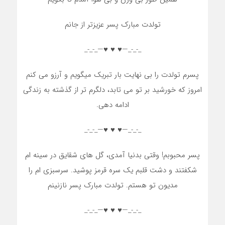
تولدت مبارک پسر عزیزتر از جانم
_-_-_—♥️ ♥️ ♥️—_-_-_
پسرم تولدت را بی نهایت بار تبریک میگویم و آرزو می کنم
امروز که خورشید بر تو می تابد، دلگرم تر از گذشته به زندگی
ادامه دهی.
_-_-_—♥️ ♥️ ♥️—_-_-_
پسر محبوبم! وقتی بدنیا آمدی، گل های شقایق در سینه ام
شکفتند و دشت قلبم یک سره قرمز پوشید. سرسبزی ام را
مدیون تو هستم. تولدت مبارک پسر نازنینم
_-_-_—♥️ ♥️ ♥️—_-_-_