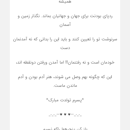
همیشه
ردپای بودنت برای جهان و جهانیان بماند. نگذار زمین و
آسمان
سرنوشت تو را تعیین کنند و باید این را بدانی که نه آمدنمان
دست
خودمان است و نه رفتنمان!!! اما آمدن ورفتن دونقطه اند،
این که چگونه بهم وصل می شوند، هنر آدم بودن و آدم
ماندن ماست.
*پسرم تولدت مبارک*
_-_-_—♥️ ♥️ ♥️—_-_-_
باز کن پنجرهها راکه نسیم