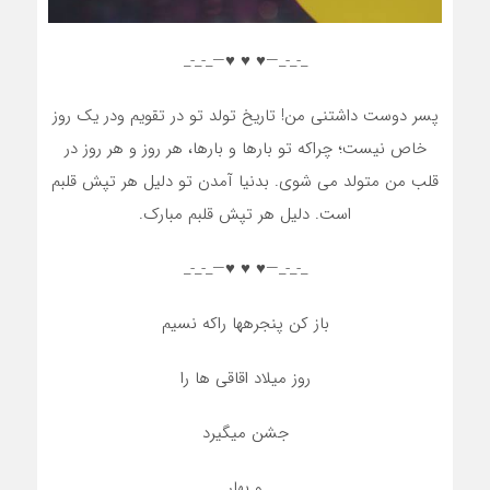
_-_-_—♥️ ♥️ ♥️—_-_-_
پسر دوست داشتنی من! تاریخ تولد تو در تقویم ودر یک روز
خاص نیست؛ چراکه تو بارها و بارها، هر روز و هر روز در
قلب من متولد می شوی. بدنیا آمدن تو دلیل هر تپش قلبم
است. دلیل هر تپش قلبم مبارک.
_-_-_—♥️ ♥️ ♥️—_-_-_
باز کن پنجرهها راکه نسیم
روز میلاد اقاقی ها را
جشن میگیرد
و بهار