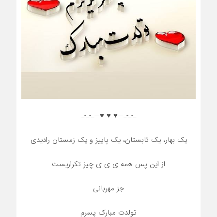
_-_-_—♥️ ♥️ ♥️—_-_-_
یک بهار، یک تابستان، یک پاییز و یک زمستان رادیدی
از این پس همه ی ی ی چیز تکراریست
جز مهربانی
تولدت مبارک پسرم