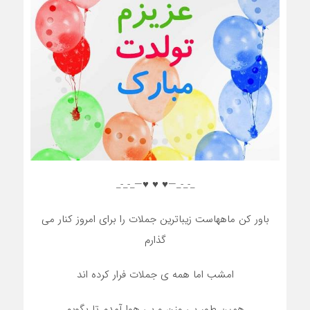
_-_-_—♥️ ♥️ ♥️—_-_-_
باور کن ماههاست زیباترین جملات را برای امروز کنار می
گذارم
امشب اما همه ی جملات فرار کرده اند
همین طور بی وزن و بی هوا آمدم تا بگویم