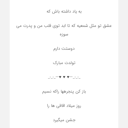
به یاد داشته باش که
عشق تو مثل شمعیه که تا ابد توی قلب من و پدرت می
سوزه
دوستت دارم
تولدت مبارک
_-_-_—♥️ ♥️ ♥️—_-_-_
باز کن پنجرهها راکه نسیم
روز میلاد اقاقی ها را
جشن میگیرد