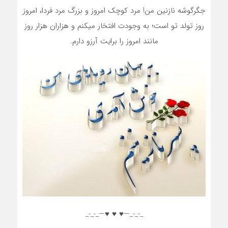
جگرگوشه نازنین من! مرد کوچک امروز و بزرگ مرد فردا، امروز
روز تولد تو است؛ به وجودت افتخار میکنم و هزاران هزار روز
مانند امروز را برایت آرزو دارم.
_-_-_—♥️ ♥️ ♥️—_-_-_