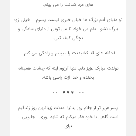
های مرد شدنت را می بینم.
تو دنیای آدم بزرگ ها خیلی خبری نیست پسرم … خیلی زود
بزرگ نشو . دلم می خواد تا می تونی از دنیای سادگی و
بچگی کیف کنی.
لحظه های قد کشیدنت را میبینم و زندگی می کنم .
تولدت مبارک عزیز دلم. تنها آرزوم اینه که چشات همیشه
بخنده و خدا ازت راضی باشه.
_-_-_—♥️ ♥️ ♥️—_-_-_
پسر عزیز تر از جانم روز بدنیا امدنت زیباترین روز زندگیم
است گاهی با خود فکر میکنم که شاید روزی… جایییی….
برای