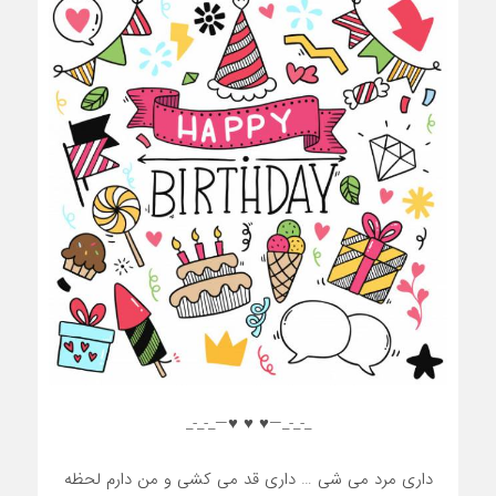
_-_-_—♥️ ♥️ ♥️—_-_-_
داری مرد می شی … داری قد می کشی و من دارم لحظه