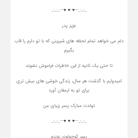
_-_-_—♥️ ♥️ ♥️—_-_-_
عزیز پدر
دلم می خواهد تمام لحظه های شیرینی که با تو دارم را قاب
بگیرم
تا حتی یک ثانیه از این خاطرات فراموش نشوند
امیدوارم با گذشت هر سال، زندگی خوشی های بیش تری
برای تو به ارمغان آورد
تولدت مبارک پسر زیبای من
_-_-_—♥️ ♥️ ♥️—_-_-_
پسر کوچولوی عزیزم