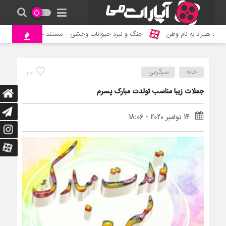
 به نام وطن
جنگ و نبرد حیوانات وحشی – مستند حیات وحش
خورد
خانه
سرگرمی
44
جملات زیبا مناسب تولدت مبارک پسرم
14 نوامبر 2020 - 18:06