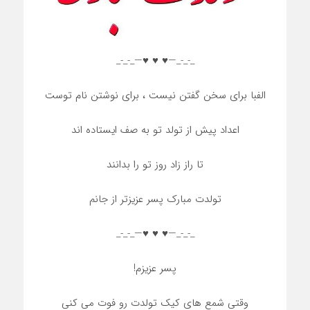
_-_-_—♥️ ♥️ ♥️—_-_-_
الفبا برای سخن گفتن نیست ، برای نوشتن نام توست
اعداد پیش از تولد تو به صف ایستاده اند
تا راز زاد روز تو را بدانند
تولدت مبارک پسر عزیزتر از جانم
_-_-_—♥️ ♥️ ♥️—_-_-_
پسر عزیزم!
وقتی شمع های کیک تولدت رو فوت می کنی