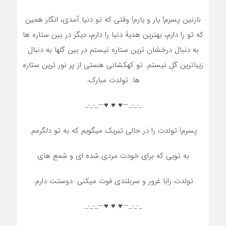
نازنین پسرم! یار و یارم! وقتی که تو دنیا آمدی، انگار همین
که تو را دارم، بهترین هدیۀ دنیا را دارم، دیگر در بین ستاره ها
به دنبال درخشان ترین ستاره نیستم در بین گلها به دنبال
زیباترین گل نیستم. تو کهکشانی هستی از پر نور ترین ستاره
ها. تولدت مبارک.
_-_-_—♥️ ♥️ ♥️—_-_-_
پسرم! تولدت را در حالی تبریک میگویم که به تو دلگرمم.
به تویی که برای خودت مردی شده ای و شمع های
تولدت رابا غرور و سربلندی فوت میکنی. دوستت دارم.
_-_-_—♥️ ♥️ ♥️—_-_-_