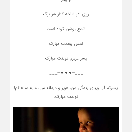
روی هر شاخه کنار هر برگ
شمع روشن کرده است
لمس بودنت مبارک
پسر عزیزم تولدت مبارک
_-_-_—♥️ ♥️ ♥️—_-_-_
پسرکم.گل زیبای زندگی من، عزیز و دردانه من، مایه مباهاتم!
تولدت مبارک.