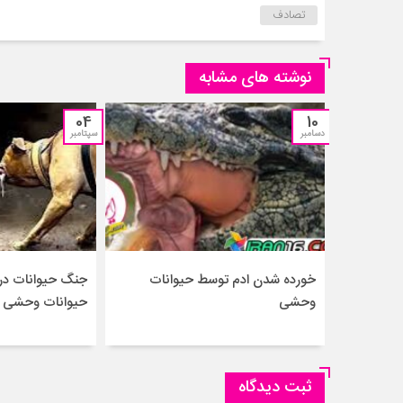
تصادف
نوشته های مشابه
04
10
دسامبر
سپتامبر
خورده شدن ادم توسط حیوانات
جنگ حیوانات درن
وحشی
حیوانات وحشی –
ثبت دیدگاه