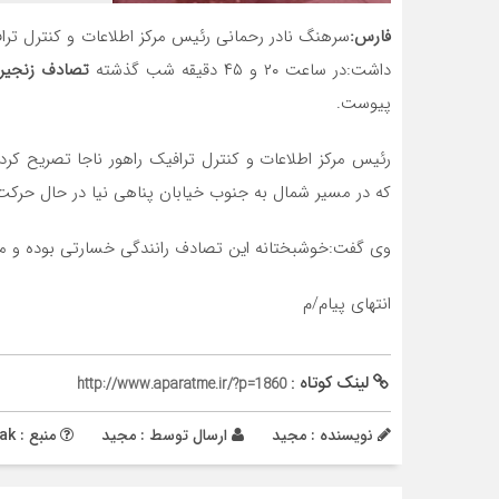
فارس:
سرهنگ نادر رحمانی رئیس مرکز اطلاعات و کنترل تراف
داشت:در ساعت ۲۰ و ۴۵ دقیقه شب گذشته
تصادف زنجیره
پیوست.
رئیس مرکز اطلاعات و کنترل ترافیک راهور ناجا تصریح ک
که در مسیر شمال به جنوب خیابان پناهی نیا در حال حرکت بود تصادف زنجیر
وی گفت:خوشبختانه این تصادف رانندگی خسارتی بوده و 
انتهای پیام/م
لینک کوتاه :
http://www.aparatme.ir/?p=1860
نویسنده : مجید
ارسال توسط :
مجید
منبع : namnak