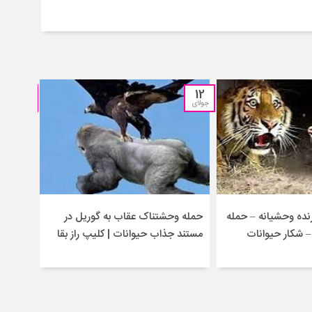
05
12
جولای
جولای
ده وحشیانه – حمله
حمله وحشتناک عقاب به گوریل در
جنگ و 
 شکار حیوانات
مستند جذاب حیوانات | کلیپ راز بقا
حیوان