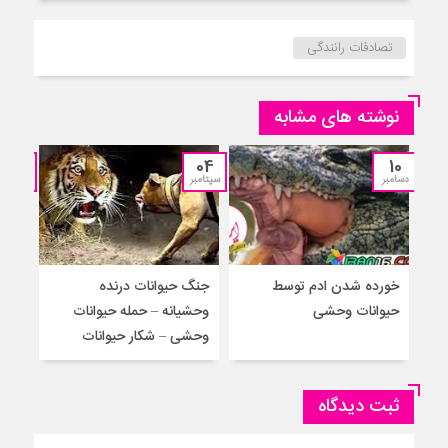
تصادفات رانندگی
نوشته های مشابه
12
04
10
دسامبر
سپتامبر
جولای
خورده شدن ادم توسط
جنگ حیوانات درنده
حمل
حیوانات وحشی
وحشیانه – حمله حیوانات
گور
وحشی – شکار حیوانات
حیوا
ثبت دیدگاه