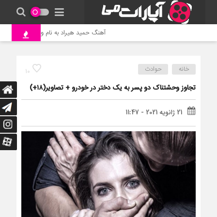
آهنگ حمید هیراد به نام وطن
جنگ و 
خانه
حوادث
10
تجاوز وحشتناک دو پسر به یک دختر در خودرو + تصاویر(۱۸+)
21 ژانویه 2021 - 11:47