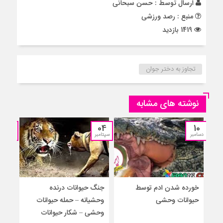
ارسال توسط :
حسن سبحانی
منبع : رصد ورزشی
1419 بازدید
تجاوز به دختر جوان
نوشته های مشابه
12
04
10
دسامبر
سپتامبر
جولای
خورده شدن ادم توسط
جنگ حیوانات درنده
حمل
حیوانات وحشی
وحشیانه – حمله حیوانات
گور
وحشی – شکار حیوانات
حیوا