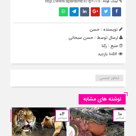
لینک کوتاه :
http://www.aparatme.ir/?p=715
نویسنده : حسن
ارسال توسط :
حسن سبحانی
منبع : رکنا
1057 بازدید
تجاوز جنسی
نوشته های مشابه
12
04
10
دسامبر
سپتامبر
جولای