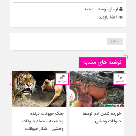
ارسال توسط :
مجید
1561 بازدید
تجاوز
نوشته های مشابه
12
04
10
دسامبر
سپتامبر
جولای
خورده شدن ادم توسط
جنگ حیوانات درنده
حمل
حیوانات وحشی
وحشیانه – حمله حیوانات
گور
وحشی – شکار حیوانات
حیوا